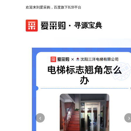
欢迎来到爱采购，百度旗下B2B平台
寻源宝典
‹
›