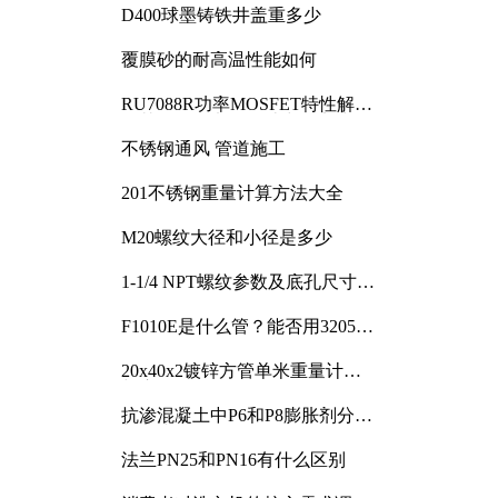
D400球墨铸铁井盖重多少
覆膜砂的耐高温性能如何
RU7088R功率MOSFET特性解析
及其在可调电源设计中的实践
不锈钢通风 管道施工
201不锈钢重量计算方法大全
M20螺纹大径和小径是多少
1-1/4 NPT螺纹参数及底孔尺寸详
解
F1010E是什么管？能否用3205或
3505代换
20x40x2镀锌方管单米重量计算
与应用分析
抗渗混凝土中P6和P8膨胀剂分别
加多少
法兰PN25和PN16有什么区别