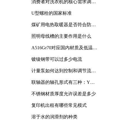
消费者对洗衣机的核心需求调研
与分析
U型螺栓的国家标准
煤矿用电热取暖器是否符合防爆
电气设备标准
照明母线槽的主要作用是什么
A516Gr70对应国内材质及低温冲
击要求解析
镀镍钢带可以过多少电流
计量泵如何达到控制和调节流量
的目的
联轴器的轴孔形式有三种：Y
型、J型、Z型
不锈钢材质厚度允许误差是多少
复印机出租有哪些常见模式
溶于水的润滑剂的种类