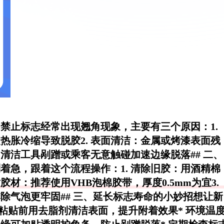
禁止标志经常出现翘角现象，主要有三个原因：1.
热胀冷缩导致脱胶2.
表面清洁
：金属或烤漆表面残
清洁工具剐蹭或乘客无意触碰加速边缘脱落## 二、
着急，跟着这个流程操作：1.
清除旧胶
：用酒精棉
对胶材
：推荐使用VHB泡棉胶带，厚度0.5mm为宜3.
除气泡更牢固## 三、延长标志寿命的小妙招想让新
粘贴前用去脂剂清洁表面，提升附着效果* 环境温