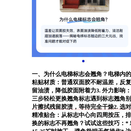
一、为什么电梯标志会翘角？电梯内的
粘贴材质
：普通双面胶不耐温差，反复
留油渍，降低胶面附着力3.
外力影响
：
三步轻松更换翘角标志遇到标志翘角别
片擦拭残留胶渍，等待完全干燥2.
选
精准贴合
：从标志中心向四周按压，排
换的标志不再翘角？试试这些技巧：* 