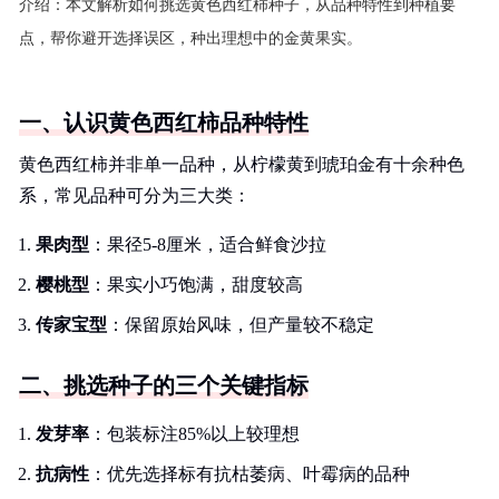
介绍：
本文解析如何挑选黄色西红柿种子，从品种特性到种植要
点，帮你避开选择误区，种出理想中的金黄果实。
一、认识黄色西红柿品种特性
黄色西红柿并非单一品种，从柠檬黄到琥珀金有十余种色
系，常见品种可分为三大类：
果肉型
：果径5-8厘米，适合鲜食沙拉
樱桃型
：果实小巧饱满，甜度较高
传家宝型
：保留原始风味，但产量较不稳定
二、挑选种子的三个关键指标
发芽率
：包装标注85%以上较理想
抗病性
：优先选择标有抗枯萎病、叶霉病的品种