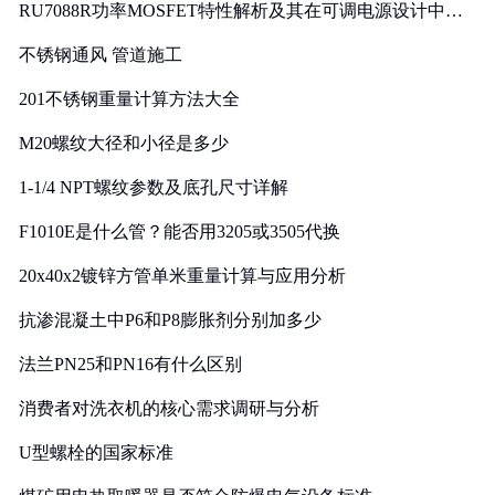
RU7088R功率MOSFET特性解析及其在可调电源设计中的
实践
不锈钢通风 管道施工
201不锈钢重量计算方法大全
M20螺纹大径和小径是多少
1-1/4 NPT螺纹参数及底孔尺寸详解
F1010E是什么管？能否用3205或3505代换
20x40x2镀锌方管单米重量计算与应用分析
抗渗混凝土中P6和P8膨胀剂分别加多少
法兰PN25和PN16有什么区别
消费者对洗衣机的核心需求调研与分析
U型螺栓的国家标准