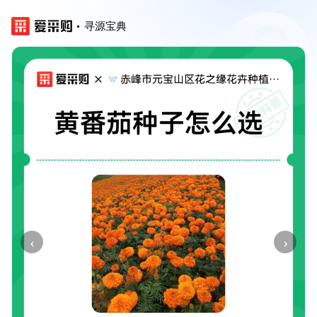
寻源宝典
‹
›