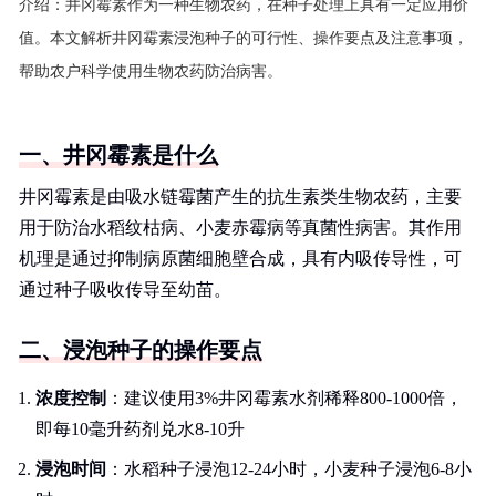
介绍：
井冈霉素作为一种生物农药，在种子处理上具有一定应用价
值。本文解析井冈霉素浸泡种子的可行性、操作要点及注意事项，
帮助农户科学使用生物农药防治病害。
一、井冈霉素是什么
井冈霉素是由吸水链霉菌产生的抗生素类生物农药，主要
用于防治水稻纹枯病、小麦赤霉病等真菌性病害。其作用
机理是通过抑制病原菌细胞壁合成，具有内吸传导性，可
通过种子吸收传导至幼苗。
二、浸泡种子的操作要点
浓度控制
：建议使用3%井冈霉素水剂稀释800-1000倍，
即每10毫升药剂兑水8-10升
浸泡时间
：水稻种子浸泡12-24小时，小麦种子浸泡6-8小