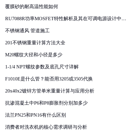
覆膜砂的耐高温性能如何
RU7088R功率MOSFET特性解析及其在可调电源设计中的
实践
不锈钢通风 管道施工
201不锈钢重量计算方法大全
M20螺纹大径和小径是多少
1-1/4 NPT螺纹参数及底孔尺寸详解
F1010E是什么管？能否用3205或3505代换
20x40x2镀锌方管单米重量计算与应用分析
抗渗混凝土中P6和P8膨胀剂分别加多少
法兰PN25和PN16有什么区别
消费者对洗衣机的核心需求调研与分析