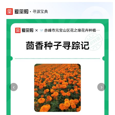
寻源宝典
‹
›