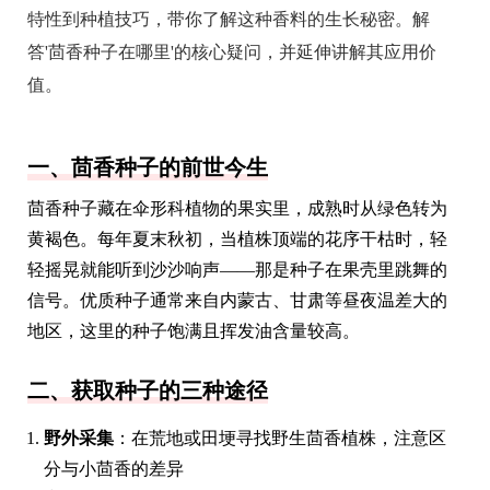
特性到种植技巧，带你了解这种香料的生长秘密。解
答'茴香种子在哪里'的核心疑问，并延伸讲解其应用价
值。
一、茴香种子的前世今生
茴香种子藏在伞形科植物的果实里，成熟时从绿色转为
黄褐色。每年夏末秋初，当植株顶端的花序干枯时，轻
轻摇晃就能听到沙沙响声——那是种子在果壳里跳舞的
信号。优质种子通常来自内蒙古、甘肃等昼夜温差大的
地区，这里的种子饱满且挥发油含量较高。
二、获取种子的三种途径
野外采集
：在荒地或田埂寻找野生茴香植株，注意区
分与小茴香的差异