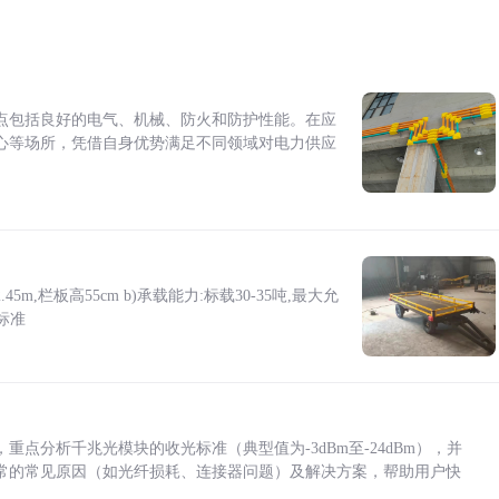
点包括良好的电气、机械、防火和防护性能。在应
心等场所，凭借自身优势满足不同领域对电力供应
5m,栏板高55cm b)承载能力:标载30-35吨,最大允
标准
点分析千兆光模块的收光标准（典型值为-3dBm至-24dBm），并
常的常见原因（如光纤损耗、连接器问题）及解决方案，帮助用户快