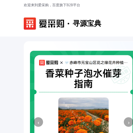
欢迎来到爱采购，百度旗下B2B平台
寻源宝典
‹
›