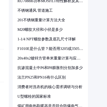
RU7088R功率MOSFET特性解析及其在
可调电源设计中的实践
不锈钢通风 管道施工
201不锈钢重量计算方法大全
M20螺纹大径和小径是多少
1-1/4 NPT螺纹参数及底孔尺寸详解
F1010E是什么管？能否用3205或3505代
换
20x40x2镀锌方管单米重量计算与应用
分析
抗渗混凝土中P6和P8膨胀剂分别加多少
法兰PN25和PN16有什么区别
消费者对洗衣机的核心需求调研与分析
U型螺栓的国家标准
煤矿用电热取暖器是否符合防爆电气设