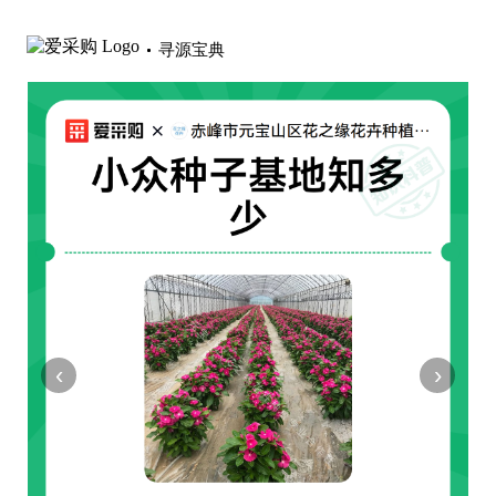
寻源宝典
‹
›