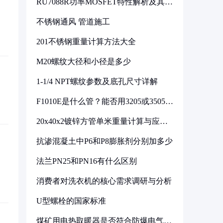
RU7088R功率MOSFET特性解析及其在
可调电源设计中的实践
不锈钢通风 管道施工
201不锈钢重量计算方法大全
M20螺纹大径和小径是多少
1-1/4 NPT螺纹参数及底孔尺寸详解
F1010E是什么管？能否用3205或3505代
换
20x40x2镀锌方管单米重量计算与应用
分析
抗渗混凝土中P6和P8膨胀剂分别加多少
法兰PN25和PN16有什么区别
消费者对洗衣机的核心需求调研与分析
U型螺栓的国家标准
煤矿用电热取暖器是否符合防爆电气设