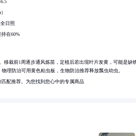
.5
m）
至全日照
持在60%
。移栽前1周逐步通风炼苗，定植后若出现叶片发黄，可能是缺
虫，物理防治可用黄色粘虫板，生物防治推荐释放瓢虫幼虫。
准匹配推荐。为您找到您心中的专属商品