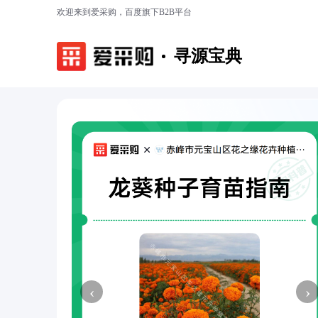
欢迎来到爱采购，百度旗下B2B平台
寻源宝典
‹
›