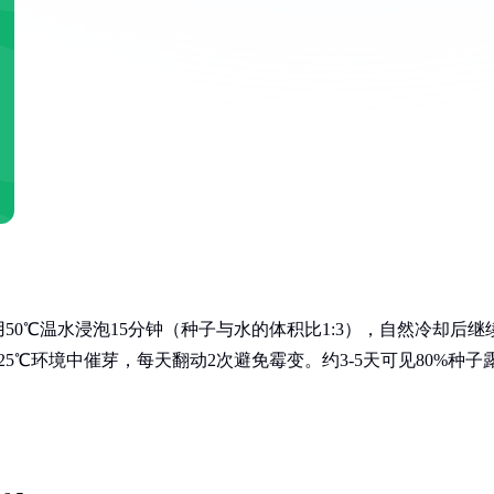
0℃温水浸泡15分钟（种子与水的体积比1:3），自然冷却后继
5℃环境中催芽，每天翻动2次避免霉变。约3-5天可见80%种子