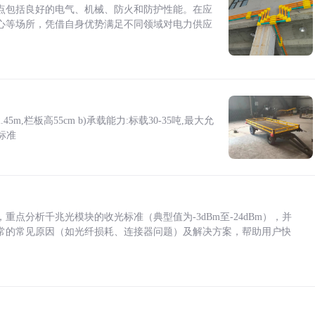
点包括良好的电气、机械、防火和防护性能。在应
心等场所，凭借自身优势满足不同领域对电力供应
5m,栏板高55cm b)承载能力:标载30-35吨,最大允
标准
点分析千兆光模块的收光标准（典型值为-3dBm至-24dBm），并
常的常见原因（如光纤损耗、连接器问题）及解决方案，帮助用户快