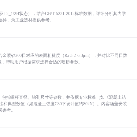
_1/2H状态），结合GB/T 5231-2012标准数据，详细分析其力学
差异，为工业选材提供参考。
砂200目对应的表面粗糙度（Ra 3.2-6.3μm），并对比不同目数
业实践，帮助用户根据需求选择合适的喷砂参数。
力，包括螺杆直径、钻孔尺寸等参数，并依据专业标准（如《混凝土结
方法和典型数值（如混凝土强度C30下设计值约80kN）。内容涵盖安装
员参考。