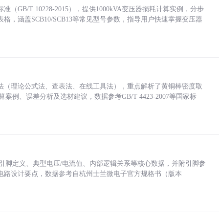
/T 10228-2015），提供1000kVA变压器损耗计算实例，分步
，涵盖SCB10/SCB13等常见型号参数，指导用户快速掌握变压器
法（理论公式法、查表法、在线工具法），重点解析了黄铜棒密度取
计算案例、误差分析及选材建议，数据参考GB/T 4423-2007等国家标
括各引脚定义、典型电压/电流值、内部逻辑关系等核心数据，并附引脚参
电路设计要点，数据参考自杭州士兰微电子官方规格书（版本