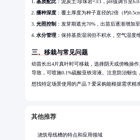
基质配比
：泥炭土:珍珠岩=3:1，pH值调节至6.0-6
播种深度
：覆土厚度为种子直径的2倍（约0.5c
光照控制
：发芽期遮光70%，出苗后逐渐增加
水分管理
：保持基质湿润但不积水，空气湿度维
三、移栽与常见问题
幼苗长出4片真叶时可移栽，选择阴天或傍晚操作
导致，可喷施0.1%硫酸亚铁溶液。注意防治蚜
想找特定场景使用的产品？爱采购能根据需求精
其他推荐
浇筑母线槽的特点和应用领域