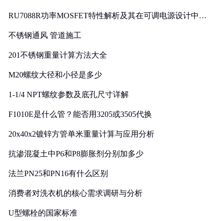
RU7088R功率MOSFET特性解析及其在可调电源设计中的
实践
不锈钢通风 管道施工
201不锈钢重量计算方法大全
M20螺纹大径和小径是多少
1-1/4 NPT螺纹参数及底孔尺寸详解
F1010E是什么管？能否用3205或3505代换
20x40x2镀锌方管单米重量计算与应用分析
抗渗混凝土中P6和P8膨胀剂分别加多少
法兰PN25和PN16有什么区别
消费者对洗衣机的核心需求调研与分析
U型螺栓的国家标准