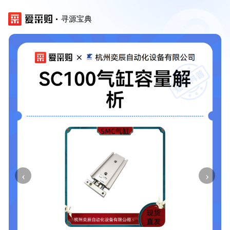
寻源宝典
‹
›