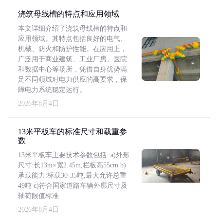
浇筑母线槽的特点和应用领域
本文详细介绍了浇筑母线槽的特点和
应用领域。其特点包括良好的电气、
机械、防火和防护性能。在应用上，
广泛用于商业建筑、工业厂房、医院
和数据中心等场所，凭借自身优势满
足不同领域对电力供应的高要求，保
障电力系统稳定运行。
2026年8月4日
13米平板车的标准尺寸和载重参
数
13米平板车主要技术参数包括: a)外形
尺寸:长13m×宽2.45m,栏板高55cm b)
承载能力:标载30-35吨,最大允许总重
49吨 c)符合国家道路车辆外廓尺寸及
轴荷限值标准
2026年8月4日