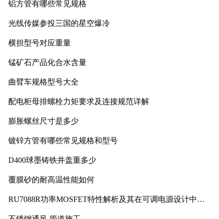
铝方管有哪些常见规格
光线传媒参投三国的星空爆冷
横担型号对应重量
锰矿石产品化合水含量
曲臂车规格型号大全
配电柜母排螺栓力矩要求及连接规范详解
膨胀螺丝尺寸是多少
镀锌方管有哪些常见规格和型号
D400球墨铸铁井盖重多少
覆膜砂的耐高温性能如何
RU7088R功率MOSFET特性解析及其在可调电源设计中的
实践
不锈钢通风 管道施工