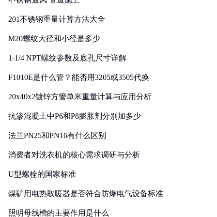
201不锈钢重量计算方法大全
M20螺纹大径和小径是多少
1-1/4 NPT螺纹参数及底孔尺寸详解
F1010E是什么管？能否用3205或3505代换
20x40x2镀锌方管单米重量计算与应用分析
抗渗混凝土中P6和P8膨胀剂分别加多少
法兰PN25和PN16有什么区别
消费者对洗衣机的核心需求调研与分析
U型螺栓的国家标准
煤矿用电热取暖器是否符合防爆电气设备标准
照明母线槽的主要作用是什么