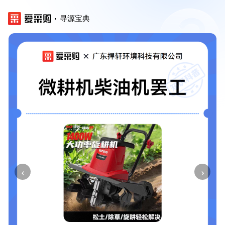
寻源宝典
‹
›