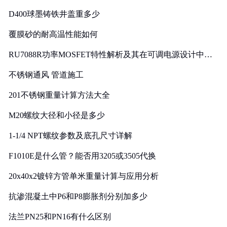
D400球墨铸铁井盖重多少
覆膜砂的耐高温性能如何
RU7088R功率MOSFET特性解析及其在可调电源设计中的
实践
不锈钢通风 管道施工
201不锈钢重量计算方法大全
M20螺纹大径和小径是多少
1-1/4 NPT螺纹参数及底孔尺寸详解
F1010E是什么管？能否用3205或3505代换
20x40x2镀锌方管单米重量计算与应用分析
抗渗混凝土中P6和P8膨胀剂分别加多少
法兰PN25和PN16有什么区别