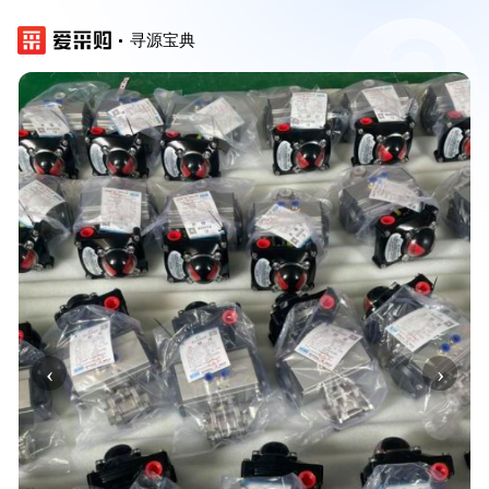
寻源宝典
‹
›