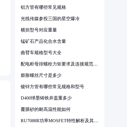
铝方管有哪些常见规格
光线传媒参投三国的星空爆冷
横担型号对应重量
锰矿石产品化合水含量
曲臂车规格型号大全
配电柜母排螺栓力矩要求及连接规范详
解
膨胀螺丝尺寸是多少
镀锌方管有哪些常见规格和型号
D400球墨铸铁井盖重多少
覆膜砂的耐高温性能如何
RU7088R功率MOSFET特性解析及其在
可调电源设计中的实践