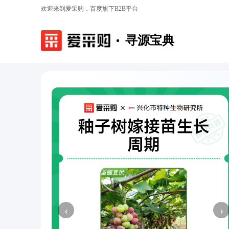
欢迎来到爱采购，百度旗下B2B平台
寻源宝典
‹
›