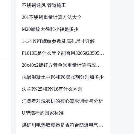
不锈钢通风 管道施工
201不锈钢重量计算方法大全
M20螺纹大径和小径是多少
1-1/4 NPT螺纹参数及底孔尺寸详解
F1010E是什么管？能否用3205或3505代
换
20x40x2镀锌方管单米重量计算与应用
分析
抗渗混凝土中P6和P8膨胀剂分别加多少
法兰PN25和PN16有什么区别
消费者对洗衣机的核心需求调研与分析
U型螺栓的国家标准
煤矿用电热取暖器是否符合防爆电气设
备标准