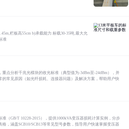
5m,栏板高55cm b)承载能力:标载30-35吨,最大允
标准
点分析千兆光模块的收光标准（典型值为-3dBm至-24dBm），并
常的常见原因（如光纤损耗、连接器问题）及解决方案，帮助用户快
/T 10228-2015），提供1000kVA变压器损耗计算实例，分步
，涵盖SCB10/SCB13等常见型号参数，指导用户快速掌握变压器