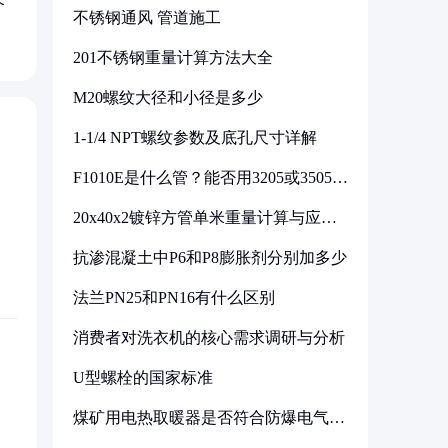
不锈钢通风 管道施工
201不锈钢重量计算方法大全
M20螺纹大径和小径是多少
1-1/4 NPT螺纹参数及底孔尺寸详解
F1010E是什么管？能否用3205或3505代
换
20x40x2镀锌方管单米重量计算与应用
分析
抗渗混凝土中P6和P8膨胀剂分别加多少
法兰PN25和PN16有什么区别
消费者对洗衣机的核心需求调研与分析
U型螺栓的国家标准
煤矿用电热取暖器是否符合防爆电气设
备标准