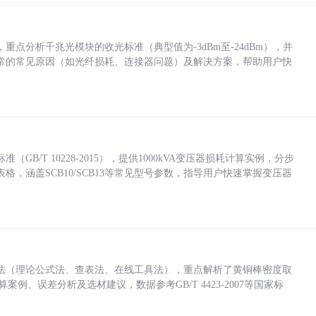
点分析千兆光模块的收光标准（典型值为-3dBm至-24dBm），并
常的常见原因（如光纤损耗、连接器问题）及解决方案，帮助用户快
/T 10228-2015），提供1000kVA变压器损耗计算实例，分步
，涵盖SCB10/SCB13等常见型号参数，指导用户快速掌握变压器
法（理论公式法、查表法、在线工具法），重点解析了黄铜棒密度取
计算案例、误差分析及选材建议，数据参考GB/T 4423-2007等国家标