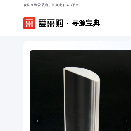
欢迎来到爱采购，百度旗下B2B平台
寻源宝典
‹
›