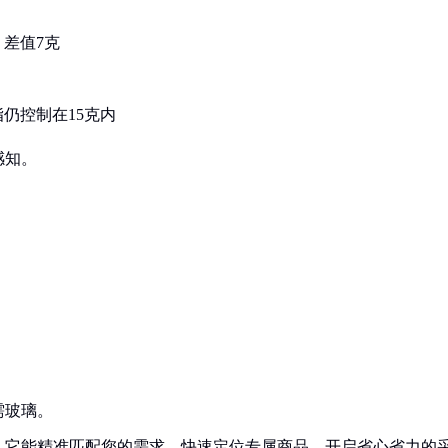
，差值7克
仍控制在15克内
感知。
需玻璃。
！它能精准匹配您的需求，快速定位专属商品，开启省心省力的