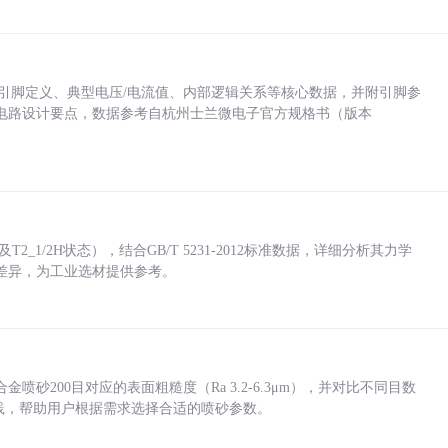
括各引脚定义、典型电压/电流值、内部逻辑关系等核心数据，并附引脚参
电路设计要点，数据参考自杭州士兰微电子官方规格书（版本
_1/2H状态），结合GB/T 5231-2012标准数据，详细分析其力学
差异，为工业选材提供参考。
砂200目对应的表面粗糙度（Ra 3.2-6.3μm），并对比不同目数
业实践，帮助用户根据需求选择合适的喷砂参数。