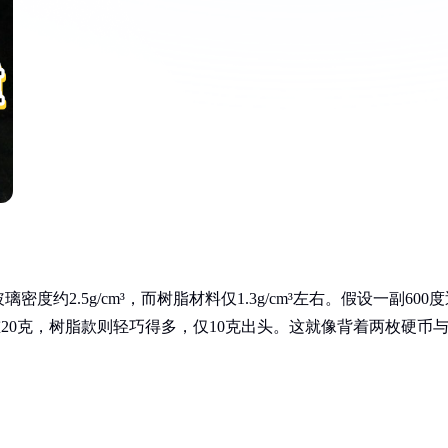
2.5g/cm³，而树脂材料仅1.3g/cm³左右。假设一副600度
重20克，树脂款则轻巧得多，仅10克出头。这就像背着两枚硬币