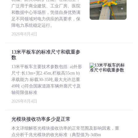
广泛用于商业建筑、工业厂房、医院
和数据中心等场所，凭借自身优势满
足不同领域对电力供应的高要求，保
障电力系统稳定运行。
2026年8月4日
13米平板车的标准尺寸和载重参
数
13米平板车主要技术参数包括: a)外形
尺寸:长13m×宽2.45m,栏板高55cm b)
承载能力:标载30-35吨,最大允许总重
49吨 c)符合国家道路车辆外廓尺寸及
轴荷限值标准
2026年8月4日
光模块接收功率多少是正常
本文详细解答光模块接收功率的正常范围及影响因素，重
点分析千兆光模块的收光标准（典型值为-3dBm