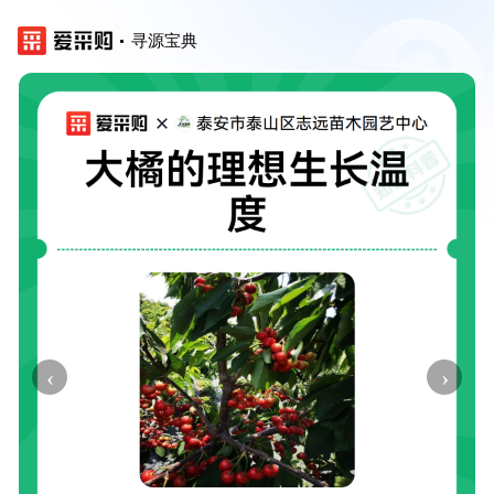
寻源宝典
‹
›