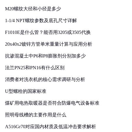
M20螺纹大径和小径是多少
1-1/4 NPT螺纹参数及底孔尺寸详解
F1010E是什么管？能否用3205或3505代换
20x40x2镀锌方管单米重量计算与应用分析
抗渗混凝土中P6和P8膨胀剂分别加多少
法兰PN25和PN16有什么区别
消费者对洗衣机的核心需求调研与分析
U型螺栓的国家标准
煤矿用电热取暖器是否符合防爆电气设备标准
照明母线槽的主要作用是什么
A516Gr70对应国内材质及低温冲击要求解析