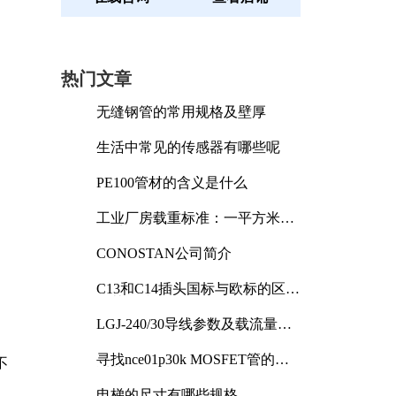
热门文章
无缝钢管的常用规格及壁厚
生活中常见的传感器有哪些呢
PE100管材的含义是什么
工业厂房载重标准：一平方米能
承受多少公斤
CONOSTAN公司简介
C13和C14插头国标与欧标的区别
及其标准解析
LGJ-240/30导线参数及载流量解
析
寻找nce01p30k MOSFET管的合
不
适替代型号
电梯的尺寸有哪些规格