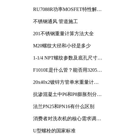
RU7088R功率MOSFET特性解析
及其在可调电源设计中的实践
不锈钢通风 管道施工
201不锈钢重量计算方法大全
M20螺纹大径和小径是多少
1-1/4 NPT螺纹参数及底孔尺寸详
解
F1010E是什么管？能否用3205或
3505代换
20x40x2镀锌方管单米重量计算
与应用分析
抗渗混凝土中P6和P8膨胀剂分别
加多少
法兰PN25和PN16有什么区别
消费者对洗衣机的核心需求调研
与分析
U型螺栓的国家标准