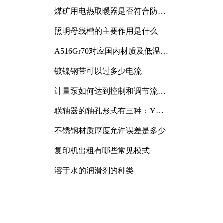
煤矿用电热取暖器是否符合防爆
电气设备标准
照明母线槽的主要作用是什么
A516Gr70对应国内材质及低温冲
击要求解析
镀镍钢带可以过多少电流
计量泵如何达到控制和调节流量
的目的
联轴器的轴孔形式有三种：Y
型、J型、Z型
不锈钢材质厚度允许误差是多少
复印机出租有哪些常见模式
溶于水的润滑剂的种类