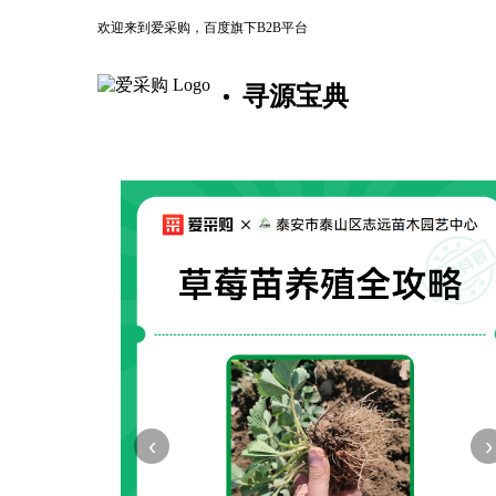
欢迎来到爱采购，百度旗下B2B平台
寻源宝典
‹
›