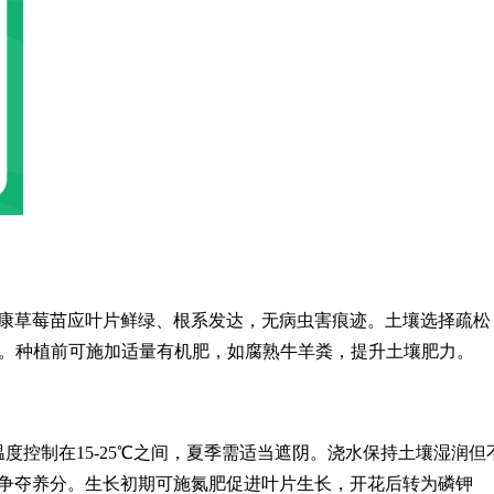
康草莓苗应叶片鲜绿、根系发达，无病虫害痕迹。土壤选择疏松
为理想。种植前可施加适量有机肥，如腐熟牛羊粪，提升土壤肥力。
度控制在15-25℃之间，夏季需适当遮阴。浇水保持土壤湿润但
争夺养分。生长初期可施氮肥促进叶片生长，开花后转为磷钾