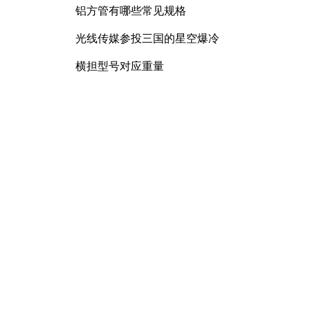
铝方管有哪些常见规格
光线传媒参投三国的星空爆冷
横担型号对应重量
锰矿石产品化合水含量
曲臂车规格型号大全
配电柜母排螺栓力矩要求及连接
规范详解
膨胀螺丝尺寸是多少
镀锌方管有哪些常见规格和型号
D400球墨铸铁井盖重多少
覆膜砂的耐高温性能如何
RU7088R功率MOSFET特性解析
及其在可调电源设计中的实践