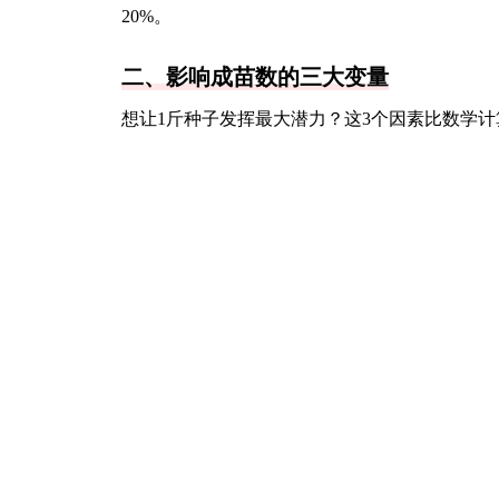
20%。
二、影响成苗数的三大变量
想让1斤种子发挥最大潜力？这3个因素比数学计
催芽技巧
：温水浸泡48小时后沙藏，可提升发芽
播种密度
：每平米撒种不超过100克，过密会
苗床管理
：保持60%遮阴+每日喷雾，幼苗存活
三、从种子到苗木的生存法则
山桐子幼苗就像挑剔的美食家，要这样伺候：
温度警报：低于5℃停止生长，高于35℃叶片
水分密码：土壤含水量保持在20%-25%，水
营养配方：出真叶后每周施1次稀释500倍的有
移栽时机：苗高15-20cm时成活率最高，过