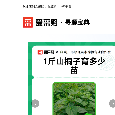
欢迎来到爱采购，百度旗下B2B平台
寻源宝典
‹
›