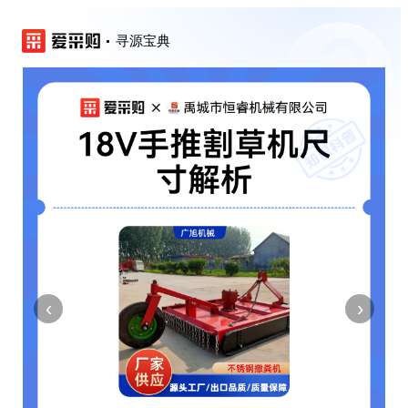
寻源宝典
‹
›