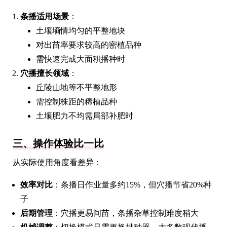
条播适用场景
：
土壤墒情均匀的平整地块
对出苗率要求较高的密植品种
需快速完成大面积播种时
穴播擅长领域
：
丘陵山地等不平整地形
需控制株距的稀植品种
土壤肥力不均需局部补肥时
三、操作体验比一比
从实际使用角度看差异：
效率对比
：条播日作业量多约15%，但穴播节省20%种
子
后期管理
：穴播更易间苗，条播杂草控制难度稍大