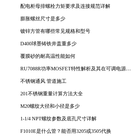
配电柜母排螺栓力矩要求及连接规范详解
膨胀螺丝尺寸是多少
镀锌方管有哪些常见规格和型号
D400球墨铸铁井盖重多少
覆膜砂的耐高温性能如何
RU7088R功率MOSFET特性解析及其在可调电源设
计中的实践
不锈钢通风 管道施工
201不锈钢重量计算方法大全
M20螺纹大径和小径是多少
1-1/4 NPT螺纹参数及底孔尺寸详解
F1010E是什么管？能否用3205或3505代换