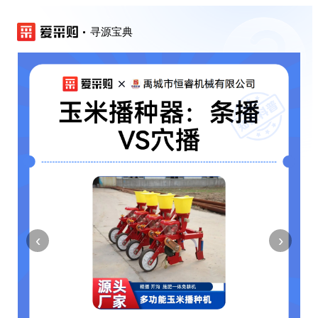
寻源宝典
‹
›