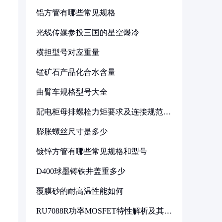
铝方管有哪些常见规格
光线传媒参投三国的星空爆冷
横担型号对应重量
锰矿石产品化合水含量
曲臂车规格型号大全
配电柜母排螺栓力矩要求及连接规范详
解
膨胀螺丝尺寸是多少
镀锌方管有哪些常见规格和型号
D400球墨铸铁井盖重多少
覆膜砂的耐高温性能如何
RU7088R功率MOSFET特性解析及其在
可调电源设计中的实践