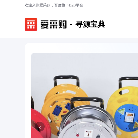
欢迎来到爱采购，百度旗下B2B平台
寻源宝典
‹
›