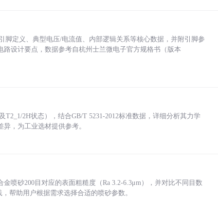
括各引脚定义、典型电压/电流值、内部逻辑关系等核心数据，并附引脚参
电路设计要点，数据参考自杭州士兰微电子官方规格书（版本
_1/2H状态），结合GB/T 5231-2012标准数据，详细分析其力学
差异，为工业选材提供参考。
砂200目对应的表面粗糙度（Ra 3.2-6.3μm），并对比不同目数
业实践，帮助用户根据需求选择合适的喷砂参数。