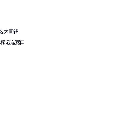
记选大直径
放标记选宽口