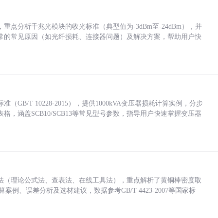
点分析千兆光模块的收光标准（典型值为-3dBm至-24dBm），并
常的常见原因（如光纤损耗、连接器问题）及解决方案，帮助用户快
/T 10228-2015），提供1000kVA变压器损耗计算实例，分步
，涵盖SCB10/SCB13等常见型号参数，指导用户快速掌握变压器
法（理论公式法、查表法、在线工具法），重点解析了黄铜棒密度取
计算案例、误差分析及选材建议，数据参考GB/T 4423-2007等国家标