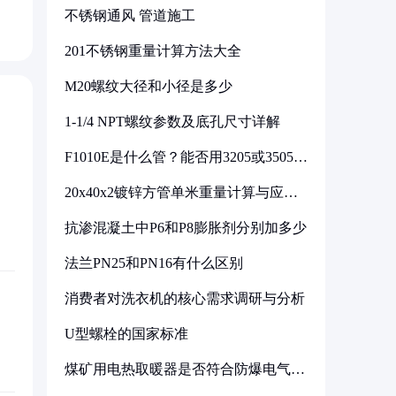
不锈钢通风 管道施工
201不锈钢重量计算方法大全
M20螺纹大径和小径是多少
1-1/4 NPT螺纹参数及底孔尺寸详解
F1010E是什么管？能否用3205或3505代
换
20x40x2镀锌方管单米重量计算与应用
分析
抗渗混凝土中P6和P8膨胀剂分别加多少
法兰PN25和PN16有什么区别
消费者对洗衣机的核心需求调研与分析
U型螺栓的国家标准
煤矿用电热取暖器是否符合防爆电气设
备标准