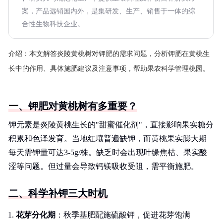
案，产品远销国内外，是集研发、生产、销售于一体的综
合性生物科技企业。
介绍：
本文解答炎陵黄桃树对钾肥的需求问题，分析钾肥在黄桃生
长中的作用、具体施肥建议及注意事项，帮助果农科学管理桃园。
一、钾肥对黄桃树有多重要？
钾元素是炎陵黄桃生长的"甜蜜催化剂"，直接影响果实糖分
积累和色泽发育。当地红壤普遍缺钾，而黄桃果实膨大期
每天需钾量可达3-5g/株。缺乏时会出现叶缘焦枯、果实酸
涩等问题。但过量会导致钙镁吸收受阻，需平衡施肥。
二、科学补钾三大时机
花芽分化期
：秋季基肥配施硫酸钾，促进花芽饱满