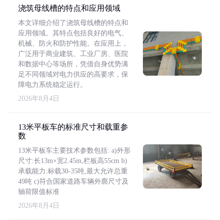
浇筑母线槽的特点和应用领域
本文详细介绍了浇筑母线槽的特点和
应用领域。其特点包括良好的电气、
机械、防火和防护性能。在应用上，
广泛用于商业建筑、工业厂房、医院
和数据中心等场所，凭借自身优势满
足不同领域对电力供应的高要求，保
障电力系统稳定运行。
2026年8月4日
13米平板车的标准尺寸和载重参
数
13米平板车主要技术参数包括: a)外形
尺寸:长13m×宽2.45m,栏板高55cm b)
承载能力:标载30-35吨,最大允许总重
49吨 c)符合国家道路车辆外廓尺寸及
轴荷限值标准
2026年8月4日