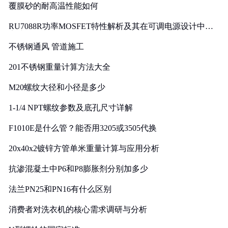
覆膜砂的耐高温性能如何
RU7088R功率MOSFET特性解析及其在可调电源设计中的
实践
不锈钢通风 管道施工
201不锈钢重量计算方法大全
M20螺纹大径和小径是多少
1-1/4 NPT螺纹参数及底孔尺寸详解
F1010E是什么管？能否用3205或3505代换
20x40x2镀锌方管单米重量计算与应用分析
抗渗混凝土中P6和P8膨胀剂分别加多少
法兰PN25和PN16有什么区别
消费者对洗衣机的核心需求调研与分析