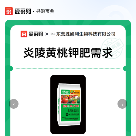
寻源宝典
‹
›