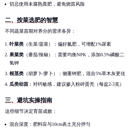
切忌使用未腐熟粪肥，避免烧苗风险
二、按菜选肥的智慧
不同蔬菜苗期对养分的需求各异：
叶菜类
（生菜/菠菜）：偏好氮肥，可增配1%尿素
果菜类
（番茄/辣椒）：需要均衡NPK，添加0.5%磷酸二
氢钾
根茎类
（胡萝卜/萝卜）：侧重钾肥，混合5%草木灰更佳
瓜类幼苗
：对钙敏感，建议掺入粉碎蛋壳（每盆2-3克）
三、避坑实操指南
这些细节决定育苗成败：
混合深度：肥料应与10cm表土充分拌匀