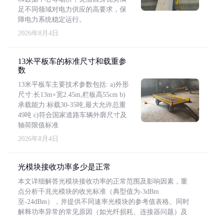
足不同领域对电力供应的高要求，保
障电力系统稳定运行。
2026年8月4日
13米平板车的标准尺寸和载重参
数
13米平板车主要技术参数包括: a)外形
尺寸:长13m×宽2.45m,栏板高55cm b)
承载能力:标载30-35吨,最大允许总重
49吨 c)符合国家道路车辆外廓尺寸及
轴荷限值标准
2026年8月4日
光模块接收功率多少是正常
本文详细解答光模块接收功率的正常范围及影响因素，重
点分析千兆光模块的收光标准（典型值为-3dBm
至-24dBm），并提供不同速率光模块的参考值表格。同时
解释功率异常的常见原因（如光纤损耗、连接器问题）及