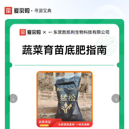
寻源宝典
‹
›