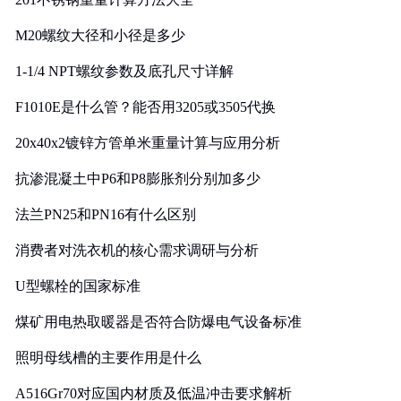
M20螺纹大径和小径是多少
1-1/4 NPT螺纹参数及底孔尺寸详解
F1010E是什么管？能否用3205或3505代换
20x40x2镀锌方管单米重量计算与应用分析
抗渗混凝土中P6和P8膨胀剂分别加多少
法兰PN25和PN16有什么区别
消费者对洗衣机的核心需求调研与分析
U型螺栓的国家标准
煤矿用电热取暖器是否符合防爆电气设备标准
照明母线槽的主要作用是什么
A516Gr70对应国内材质及低温冲击要求解析