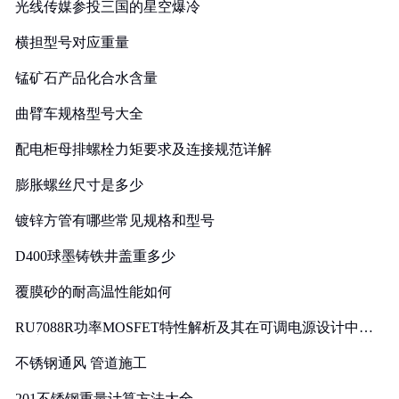
光线传媒参投三国的星空爆冷
横担型号对应重量
锰矿石产品化合水含量
曲臂车规格型号大全
配电柜母排螺栓力矩要求及连接规范详解
膨胀螺丝尺寸是多少
镀锌方管有哪些常见规格和型号
D400球墨铸铁井盖重多少
覆膜砂的耐高温性能如何
RU7088R功率MOSFET特性解析及其在可调电源设计中的
实践
不锈钢通风 管道施工
201不锈钢重量计算方法大全