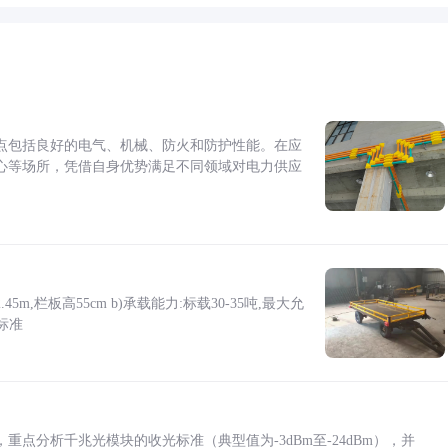
点包括良好的电气、机械、防火和防护性能。在应
心等场所，凭借自身优势满足不同领域对电力供应
5m,栏板高55cm b)承载能力:标载30-35吨,最大允
标准
点分析千兆光模块的收光标准（典型值为-3dBm至-24dBm），并