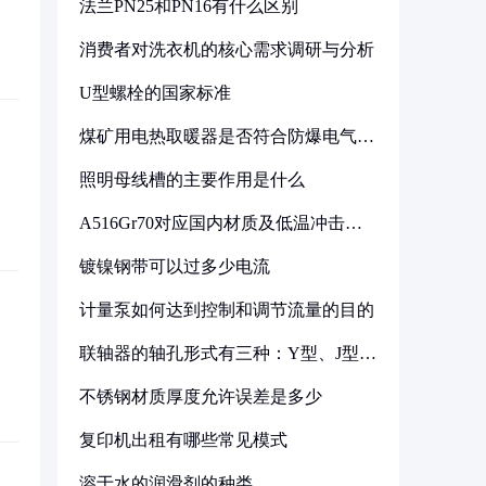
法兰PN25和PN16有什么区别
消费者对洗衣机的核心需求调研与分析
U型螺栓的国家标准
煤矿用电热取暖器是否符合防爆电气设
备标准
照明母线槽的主要作用是什么
A516Gr70对应国内材质及低温冲击要
求解析
镀镍钢带可以过多少电流
计量泵如何达到控制和调节流量的目的
联轴器的轴孔形式有三种：Y型、J型、
Z型
不锈钢材质厚度允许误差是多少
复印机出租有哪些常见模式
溶于水的润滑剂的种类