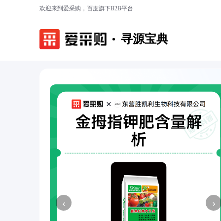
欢迎来到爱采购，百度旗下B2B平台
寻源宝典
‹
›