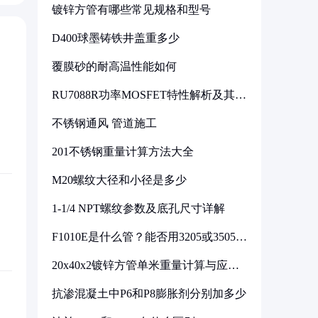
镀锌方管有哪些常见规格和型号
D400球墨铸铁井盖重多少
覆膜砂的耐高温性能如何
RU7088R功率MOSFET特性解析及其在
可调电源设计中的实践
不锈钢通风 管道施工
201不锈钢重量计算方法大全
M20螺纹大径和小径是多少
1-1/4 NPT螺纹参数及底孔尺寸详解
F1010E是什么管？能否用3205或3505代
换
20x40x2镀锌方管单米重量计算与应用
分析
抗渗混凝土中P6和P8膨胀剂分别加多少