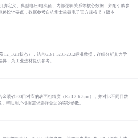
括各引脚定义、典型电压/电流值、内部逻辑关系等核心数据，并附引脚参
电路设计要点，数据参考自杭州士兰微电子官方规格书（版本
_1/2H状态），结合GB/T 5231-2012标准数据，详细分析其力学
差异，为工业选材提供参考。
砂200目对应的表面粗糙度（Ra 3.2-6.3μm），并对比不同目数
业实践，帮助用户根据需求选择合适的喷砂参数。