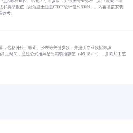
力，包括螺杆直径、钻孔尺寸等参数，并依据专业标准（如《混凝土结
方法和典型数值（如混凝土强度C30下设计值约80kN）。内容涵盖安装
员参考。
底孔计算，包括外径、螺距、公差等关键参数，并提供专业数据来源
孔尺寸的常见疑问，通过公式推导给出精确推荐值（Φ5.18mm），并附加工艺