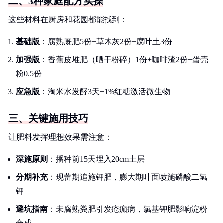
二、3种家庭配方实操
这些材料在厨房和花园都能找到：
基础版
：腐熟厩肥5份+草木灰2份+腐叶土3份
加强版
：香蕉皮堆肥（晒干粉碎）1份+咖啡渣2份+蛋壳
粉0.5份
应急版
：淘米水发酵3天+1%红糖激活微生物
三、关键施用技巧
让肥料发挥理想效果需注意：
深施原则
：播种前15天埋入20cm土层
分期补充
：现蕾期追施钾肥，膨大期叶面喷施磷酸二氢
钾
避坑指南
：未腐熟粪肥引发疮痂病，氯基钾肥影响淀粉
合成