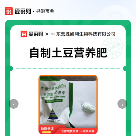
寻源宝典
‹
›