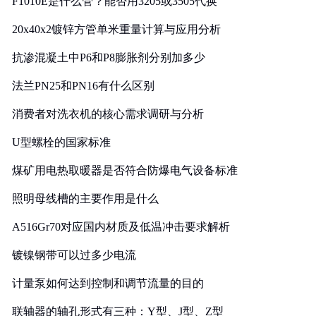
F1010E是什么管？能否用3205或3505代换
20x40x2镀锌方管单米重量计算与应用分析
抗渗混凝土中P6和P8膨胀剂分别加多少
法兰PN25和PN16有什么区别
消费者对洗衣机的核心需求调研与分析
U型螺栓的国家标准
煤矿用电热取暖器是否符合防爆电气设备标准
照明母线槽的主要作用是什么
A516Gr70对应国内材质及低温冲击要求解析
镀镍钢带可以过多少电流
计量泵如何达到控制和调节流量的目的
联轴器的轴孔形式有三种：Y型、J型、Z型