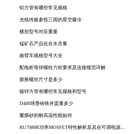
铝方管有哪些常见规格
光线传媒参投三国的星空爆冷
横担型号对应重量
锰矿石产品化合水含量
曲臂车规格型号大全
配电柜母排螺栓力矩要求及连接规范详解
膨胀螺丝尺寸是多少
镀锌方管有哪些常见规格和型号
D400球墨铸铁井盖重多少
覆膜砂的耐高温性能如何
RU7088R功率MOSFET特性解析及其在可调电源设
计中的实践