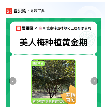
寻源宝典
‹
›