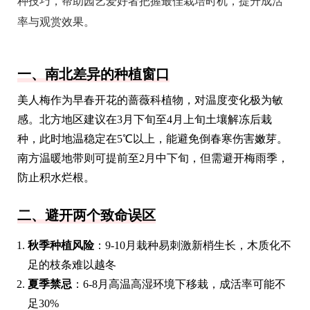
种技巧，帮助园艺爱好者把握最佳栽培时机，提升成活
率与观赏效果。
一、南北差异的种植窗口
美人梅作为早春开花的蔷薇科植物，对温度变化极为敏
感。北方地区建议在3月下旬至4月上旬土壤解冻后栽
种，此时地温稳定在5℃以上，能避免倒春寒伤害嫩芽。
南方温暖地带则可提前至2月中下旬，但需避开梅雨季，
防止积水烂根。
二、避开两个致命误区
秋季种植风险
：9-10月栽种易刺激新梢生长，木质化不
足的枝条难以越冬
夏季禁忌
：6-8月高温高湿环境下移栽，成活率可能不
足30%