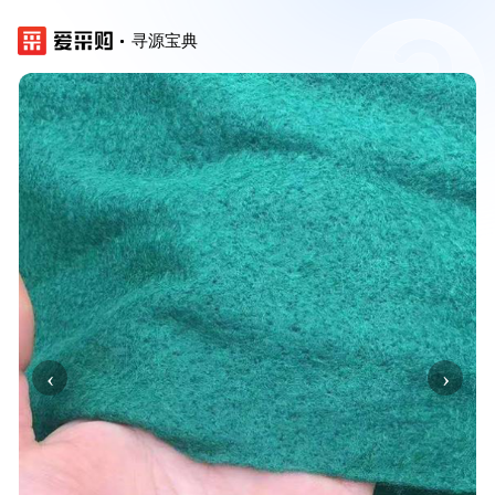
寻源宝典
‹
›