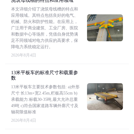
浇筑母线槽的特点和应用领域
本文详细介绍了浇筑母线槽的特点和
应用领域。其特点包括良好的电气、
机械、防火和防护性能。在应用上，
广泛用于商业建筑、工业厂房、医院
和数据中心等场所，凭借自身优势满
足不同领域对电力供应的高要求，保
障电力系统稳定运行。
2026年8月4日
13米平板车的标准尺寸和载重参
数
13米平板车主要技术参数包括: a)外形
尺寸:长13m×宽2.45m,栏板高55cm b)
承载能力:标载30-35吨,最大允许总重
49吨 c)符合国家道路车辆外廓尺寸及
轴荷限值标准
2026年8月4日