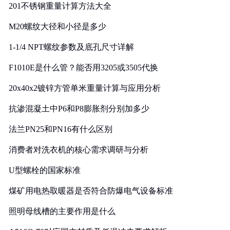
201不锈钢重量计算方法大全
M20螺纹大径和小径是多少
1-1/4 NPT螺纹参数及底孔尺寸详解
F1010E是什么管？能否用3205或3505代换
20x40x2镀锌方管单米重量计算与应用分析
抗渗混凝土中P6和P8膨胀剂分别加多少
法兰PN25和PN16有什么区别
消费者对洗衣机的核心需求调研与分析
U型螺栓的国家标准
煤矿用电热取暖器是否符合防爆电气设备标准
照明母线槽的主要作用是什么