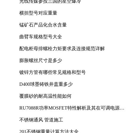
光线传媒参投三国的星空爆冷
横担型号对应重量
锰矿石产品化合水含量
曲臂车规格型号大全
配电柜母排螺栓力矩要求及连接规范详解
膨胀螺丝尺寸是多少
镀锌方管有哪些常见规格和型号
D400球墨铸铁井盖重多少
覆膜砂的耐高温性能如何
RU7088R功率MOSFET特性解析及其在可调电源设
计中的实践
不锈钢通风 管道施工
201不锈钢重量计算方法大全