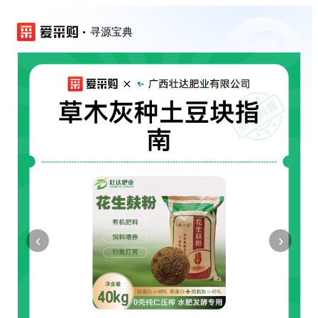
寻源宝典
‹
›