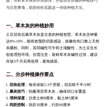
题，分析草木灰的作用原理，并提供分步骤的种植技巧
与注意事项，助您轻松实践这一传统种植方法。
一、草木灰的种植妙用
土豆切块后裹草木灰是古老的种植智慧。草木灰含钾量
达8%-10%，能有效预防切面感染，就像给伤口敷上天然
杀菌粉。同时，其弱碱性可中和土壤酸性，为土豆生长
创造理想环境。但需注意：新鲜草木灰碱性过强，建议
存放3个月后再使用，避免烧苗。
二、分步种植操作要点
切块处理
：每块保留2-3个芽眼，切后晾干半小时
裹灰技巧
：轻蘸薄层草木灰，确保切口全覆盖
埋种深度
：沙质土种8厘米，黏土种5厘米
间距控制
：块距30厘米，行距60厘米