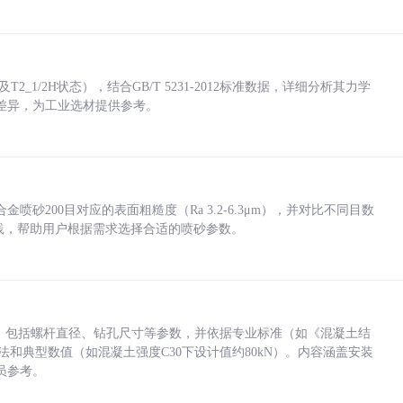
_1/2H状态），结合GB/T 5231-2012标准数据，详细分析其力学
差异，为工业选材提供参考。
砂200目对应的表面粗糙度（Ra 3.2-6.3μm），并对比不同目数
业实践，帮助用户根据需求选择合适的喷砂参数。
力，包括螺杆直径、钻孔尺寸等参数，并依据专业标准（如《混凝土结
方法和典型数值（如混凝土强度C30下设计值约80kN）。内容涵盖安装
员参考。