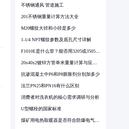
不锈钢通风 管道施工
201不锈钢重量计算方法大全
M20螺纹大径和小径是多少
1-1/4 NPT螺纹参数及底孔尺寸详解
F1010E是什么管？能否用3205或3505代
换
20x40x2镀锌方管单米重量计算与应用
分析
抗渗混凝土中P6和P8膨胀剂分别加多少
法兰PN25和PN16有什么区别
消费者对洗衣机的核心需求调研与分析
U型螺栓的国家标准
煤矿用电热取暖器是否符合防爆电气设
备标准