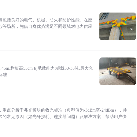
点包括良好的电气、机械、防火和防护性能。在应
心等场所，凭借自身优势满足不同领域对电力供应
5m,栏板高55cm b)承载能力:标载30-35吨,最大允
标准
点分析千兆光模块的收光标准（典型值为-3dBm至-24dBm），并
常的常见原因（如光纤损耗、连接器问题）及解决方案，帮助用户快