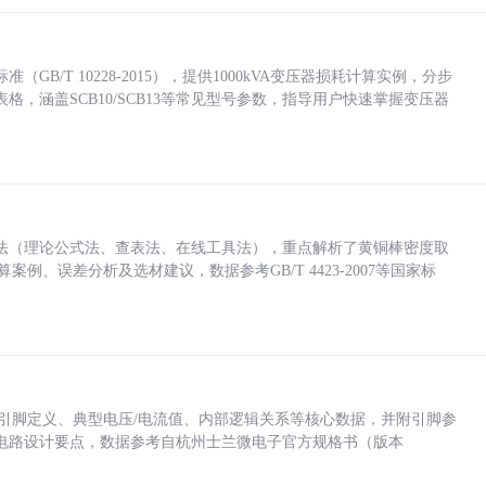
/T 10228-2015），提供1000kVA变压器损耗计算实例，分步
，涵盖SCB10/SCB13等常见型号参数，指导用户快速掌握变压器
法（理论公式法、查表法、在线工具法），重点解析了黄铜棒密度取
计算案例、误差分析及选材建议，数据参考GB/T 4423-2007等国家标
括各引脚定义、典型电压/电流值、内部逻辑关系等核心数据，并附引脚参
电路设计要点，数据参考自杭州士兰微电子官方规格书（版本