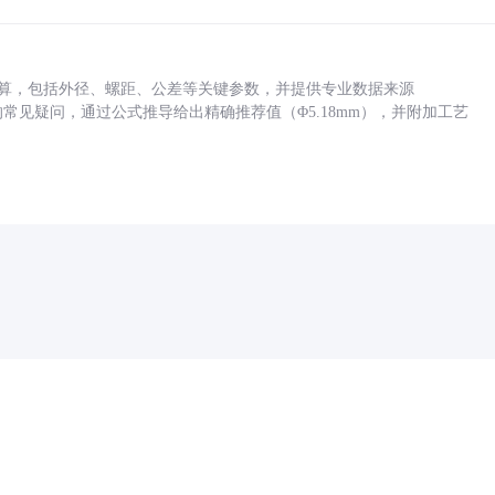
底孔计算，包括外径、螺距、公差等关键参数，并提供专业数据来源
孔尺寸的常见疑问，通过公式推导给出精确推荐值（Φ5.18mm），并附加工艺
药品医疗器械网络信息服务备案(京)网药械信息备字（2021）第00159号
京ICP证030173号
京公网安备11000002000001号