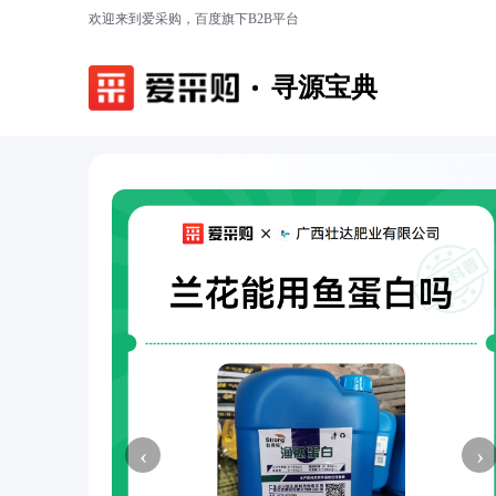
欢迎来到爱采购，百度旗下B2B平台
寻源宝典
‹
›