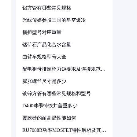
铝方管有哪些常见规格
光线传媒参投三国的星空爆冷
横担型号对应重量
锰矿石产品化合水含量
曲臂车规格型号大全
配电柜母排螺栓力矩要求及连接规范详
解
膨胀螺丝尺寸是多少
镀锌方管有哪些常见规格和型号
D400球墨铸铁井盖重多少
覆膜砂的耐高温性能如何
RU7088R功率MOSFET特性解析及其在
可调电源设计中的实践