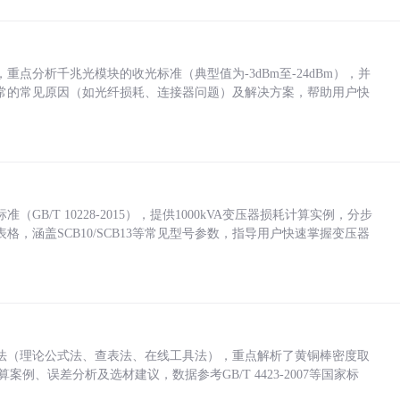
点分析千兆光模块的收光标准（典型值为-3dBm至-24dBm），并
常的常见原因（如光纤损耗、连接器问题）及解决方案，帮助用户快
/T 10228-2015），提供1000kVA变压器损耗计算实例，分步
，涵盖SCB10/SCB13等常见型号参数，指导用户快速掌握变压器
法（理论公式法、查表法、在线工具法），重点解析了黄铜棒密度取
计算案例、误差分析及选材建议，数据参考GB/T 4423-2007等国家标