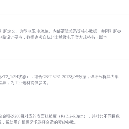
括各引脚定义、典型电压/电流值、内部逻辑关系等核心数据，并附引脚参
电路设计要点，数据参考自杭州士兰微电子官方规格书（版本
_1/2H状态），结合GB/T 5231-2012标准数据，详细分析其力学
差异，为工业选材提供参考。
砂200目对应的表面粗糙度（Ra 3.2-6.3μm），并对比不同目数
业实践，帮助用户根据需求选择合适的喷砂参数。