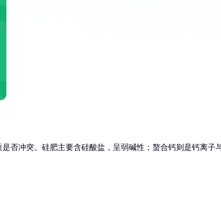
质是否冲突。硅肥主要含硅酸盐，呈弱碱性；螯合钙则是钙离子