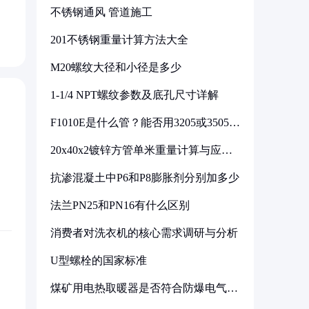
不锈钢通风 管道施工
201不锈钢重量计算方法大全
M20螺纹大径和小径是多少
1-1/4 NPT螺纹参数及底孔尺寸详解
F1010E是什么管？能否用3205或3505代
换
20x40x2镀锌方管单米重量计算与应用
分析
抗渗混凝土中P6和P8膨胀剂分别加多少
法兰PN25和PN16有什么区别
消费者对洗衣机的核心需求调研与分析
U型螺栓的国家标准
煤矿用电热取暖器是否符合防爆电气设
备标准