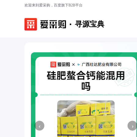
欢迎来到爱采购，百度旗下B2B平台
寻源宝典
‹
›