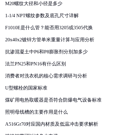
M20螺纹大径和小径是多少
1-1/4 NPT螺纹参数及底孔尺寸详解
F1010E是什么管？能否用3205或3505代换
20x40x2镀锌方管单米重量计算与应用分析
抗渗混凝土中P6和P8膨胀剂分别加多少
法兰PN25和PN16有什么区别
消费者对洗衣机的核心需求调研与分析
U型螺栓的国家标准
煤矿用电热取暖器是否符合防爆电气设备标准
照明母线槽的主要作用是什么
A516Gr70对应国内材质及低温冲击要求解析