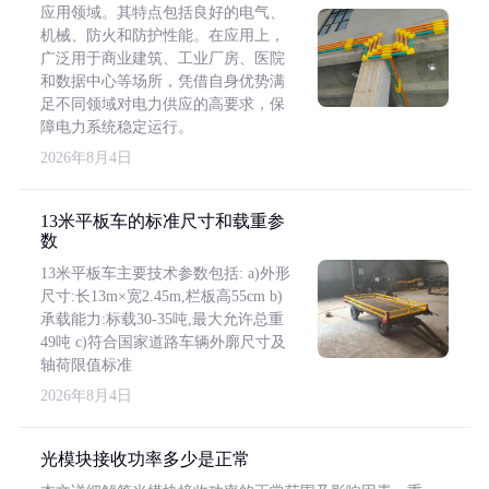
应用领域。其特点包括良好的电气、
机械、防火和防护性能。在应用上，
广泛用于商业建筑、工业厂房、医院
和数据中心等场所，凭借自身优势满
足不同领域对电力供应的高要求，保
障电力系统稳定运行。
2026年8月4日
13米平板车的标准尺寸和载重参
数
13米平板车主要技术参数包括: a)外形
尺寸:长13m×宽2.45m,栏板高55cm b)
承载能力:标载30-35吨,最大允许总重
49吨 c)符合国家道路车辆外廓尺寸及
轴荷限值标准
2026年8月4日
光模块接收功率多少是正常