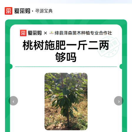
寻源宝典
‹
›