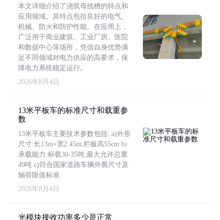
本文详细介绍了浇筑母线槽的特点和
应用领域。其特点包括良好的电气、
机械、防火和防护性能。在应用上，
广泛用于商业建筑、工业厂房、医院
和数据中心等场所，凭借自身优势满
足不同领域对电力供应的高要求，保
障电力系统稳定运行。
2026年8月4日
13米平板车的标准尺寸和载重参
数
13米平板车主要技术参数包括: a)外形
尺寸:长13m×宽2.45m,栏板高55cm b)
承载能力:标载30-35吨,最大允许总重
49吨 c)符合国家道路车辆外廓尺寸及
轴荷限值标准
2026年8月4日
光模块接收功率多少是正常