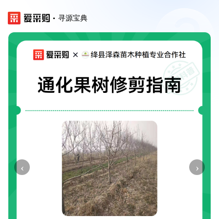
寻源宝典
‹
›