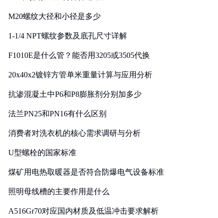
M20螺纹大径和小径是多少
1-1/4 NPT螺纹参数及底孔尺寸详解
F1010E是什么管？能否用3205或3505代换
20x40x2镀锌方管单米重量计算与应用分析
抗渗混凝土中P6和P8膨胀剂分别加多少
法兰PN25和PN16有什么区别
消费者对洗衣机的核心需求调研与分析
U型螺栓的国家标准
煤矿用电热取暖器是否符合防爆电气设备标准
照明母线槽的主要作用是什么
A516Gr70对应国内材质及低温冲击要求解析