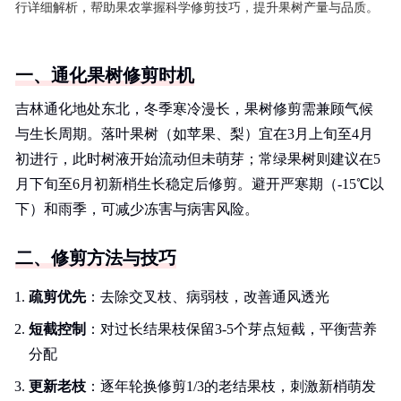
行详细解析，帮助果农掌握科学修剪技巧，提升果树产量与品质。
一、通化果树修剪时机
吉林通化地处东北，冬季寒冷漫长，果树修剪需兼顾气候
与生长周期。落叶果树（如苹果、梨）宜在3月上旬至4月
初进行，此时树液开始流动但未萌芽；常绿果树则建议在5
月下旬至6月初新梢生长稳定后修剪。避开严寒期（-15℃以
下）和雨季，可减少冻害与病害风险。
二、修剪方法与技巧
疏剪优先
：去除交叉枝、病弱枝，改善通风透光
短截控制
：对过长结果枝保留3-5个芽点短截，平衡营养
分配
更新老枝
：逐年轮换修剪1/3的老结果枝，刺激新梢萌发