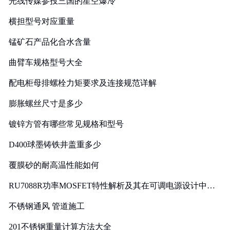
光线传媒参投三国的星空爆冷
横担型号对应重量
锰矿石产品化合水含量
曲臂车规格型号大全
配电柜母排螺栓力矩要求及连接规范详解
膨胀螺丝尺寸是多少
镀锌方管有哪些常见规格和型号
D400球墨铸铁井盖重多少
覆膜砂的耐高温性能如何
RU7088R功率MOSFET特性解析及其在可调电源设计中的
实践
不锈钢通风 管道施工
201不锈钢重量计算方法大全