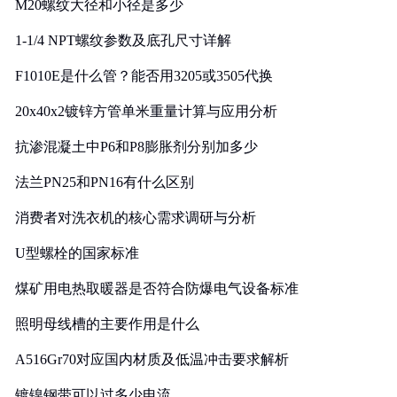
M20螺纹大径和小径是多少
1-1/4 NPT螺纹参数及底孔尺寸详解
F1010E是什么管？能否用3205或3505代换
20x40x2镀锌方管单米重量计算与应用分析
抗渗混凝土中P6和P8膨胀剂分别加多少
法兰PN25和PN16有什么区别
消费者对洗衣机的核心需求调研与分析
U型螺栓的国家标准
煤矿用电热取暖器是否符合防爆电气设备标准
照明母线槽的主要作用是什么
A516Gr70对应国内材质及低温冲击要求解析
镀镍钢带可以过多少电流