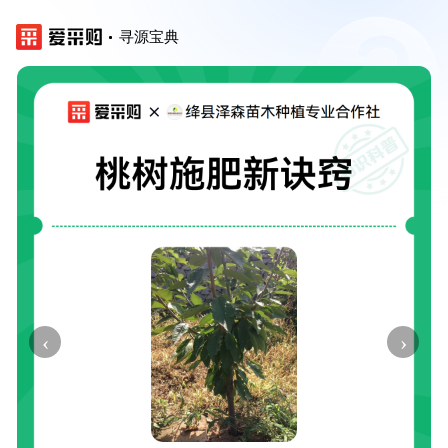
寻源宝典
‹
›