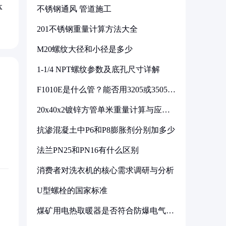
体
不锈钢通风 管道施工
201不锈钢重量计算方法大全
M20螺纹大径和小径是多少
1-1/4 NPT螺纹参数及底孔尺寸详解
F1010E是什么管？能否用3205或3505代
换
20x40x2镀锌方管单米重量计算与应用
分析
抗渗混凝土中P6和P8膨胀剂分别加多少
法兰PN25和PN16有什么区别
消费者对洗衣机的核心需求调研与分析
U型螺栓的国家标准
煤矿用电热取暖器是否符合防爆电气设
备标准