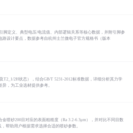
括各引脚定义、典型电压/电流值、内部逻辑关系等核心数据，并附引脚参
电路设计要点，数据参考自杭州士兰微电子官方规格书（版本
_1/2H状态），结合GB/T 5231-2012标准数据，详细分析其力学
差异，为工业选材提供参考。
砂200目对应的表面粗糙度（Ra 3.2-6.3μm），并对比不同目数
业实践，帮助用户根据需求选择合适的喷砂参数。