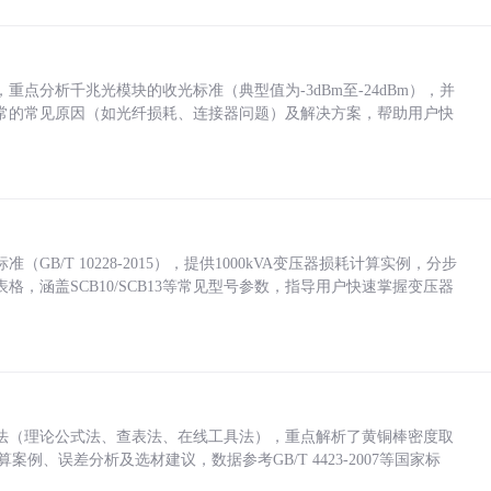
点分析千兆光模块的收光标准（典型值为-3dBm至-24dBm），并
常的常见原因（如光纤损耗、连接器问题）及解决方案，帮助用户快
/T 10228-2015），提供1000kVA变压器损耗计算实例，分步
，涵盖SCB10/SCB13等常见型号参数，指导用户快速掌握变压器
法（理论公式法、查表法、在线工具法），重点解析了黄铜棒密度取
计算案例、误差分析及选材建议，数据参考GB/T 4423-2007等国家标