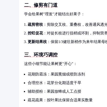
二、修剪有门道
学会给果树"理发"才能结出好果子：
疏剪密枝
：剪除交叉枝、重叠枝，改善通风透
控旺促花
：对徒长枝进行扭梢或环割，抑制营
更新结果枝
：保留1/3健壮新梢作为来年结果母
三、环境巧调控
这些小细节能让果树更"开心"：
花期防霜冻：果园熏烟或喷防冻剂
合理控水：花芽分化期适度干旱
辅助授粉：果园放蜂或人工点授
疏花疏果：按叶果比保留合适果实数量