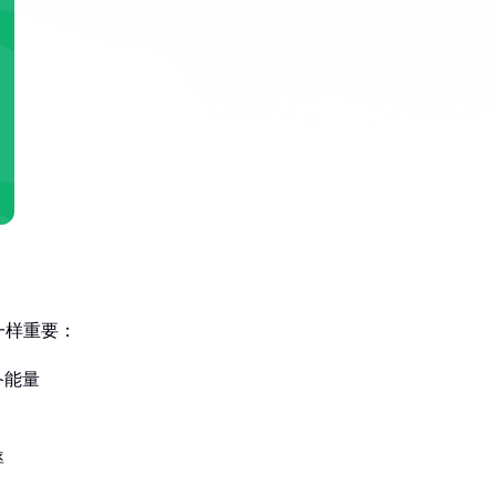
一样重要：
备能量
率