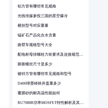
铝方管有哪些常见规格
光线传媒参投三国的星空爆冷
横担型号对应重量
锰矿石产品化合水含量
曲臂车规格型号大全
配电柜母排螺栓力矩要求及连接规范详
解
膨胀螺丝尺寸是多少
镀锌方管有哪些常见规格和型号
D400球墨铸铁井盖重多少
覆膜砂的耐高温性能如何
RU7088R功率MOSFET特性解析及其在
可调电源设计中的实践