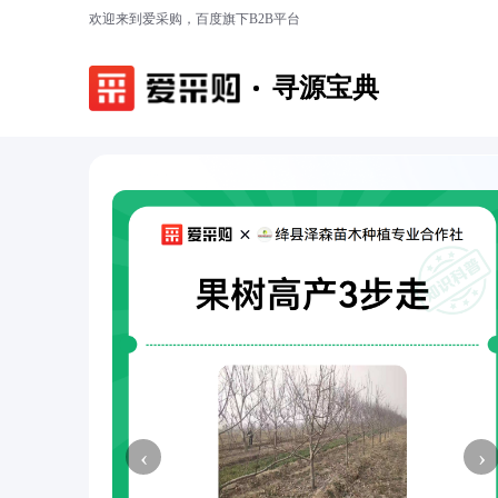
欢迎来到爱采购，百度旗下B2B平台
寻源宝典
‹
›