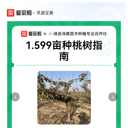
寻源宝典
‹
›