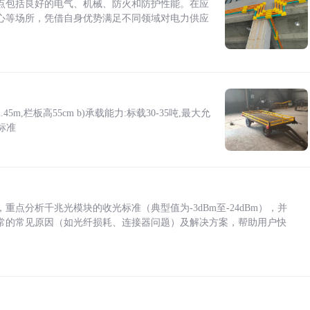
点包括良好的电气、机械、防火和防护性能。在应
心等场所，凭借自身优势满足不同领域对电力供应
5m,栏板高55cm b)承载能力:标载30-35吨,最大允
标准
点分析千兆光模块的收光标准（典型值为-3dBm至-24dBm），并
常的常见原因（如光纤损耗、连接器问题）及解决方案，帮助用户快