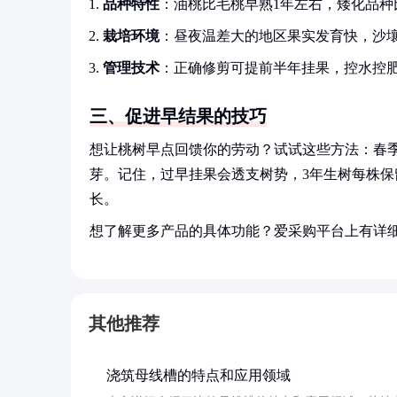
品种特性
：油桃比毛桃早熟1年左右，矮化品种
栽培环境
：昼夜温差大的地区果实发育快，沙
管理技术
：正确修剪可提前半年挂果，控水控
三、促进早结果的技巧
想让桃树早点回馈你的劳动？试试这些方法：春
芽。记住，过早挂果会透支树势，3年生树每株保留
长。
想了解更多产品的具体功能？爱采购平台上有详
其他推荐
浇筑母线槽的特点和应用领域