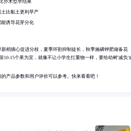
比乔木型早结果
壤土比黏土更利早产
肥能诱导花芽分化
季新梢摘心促进分枝，夏季环割抑制徒长，秋季施磷钾肥储备花
10-15个果为宜，就像不让小学生扛重物一样，要给幼树'减负'
细的产品参数和用户评价可以参考。快来看看吧！