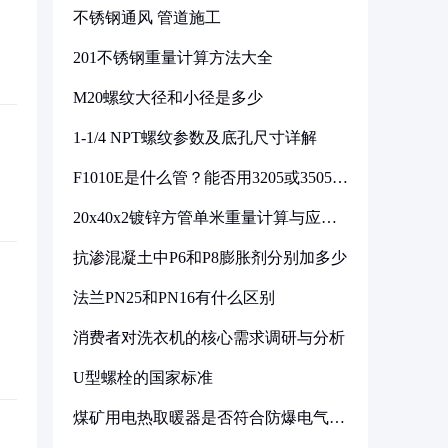
不锈钢通风 管道施工
201不锈钢重量计算方法大全
M20螺纹大径和小径是多少
1-1/4 NPT螺纹参数及底孔尺寸详解
F1010E是什么管？能否用3205或3505代
换
20x40x2镀锌方管单米重量计算与应用
分析
抗渗混凝土中P6和P8膨胀剂分别加多少
法兰PN25和PN16有什么区别
消费者对洗衣机的核心需求调研与分析
U型螺栓的国家标准
煤矿用电热取暖器是否符合防爆电气设
备标准