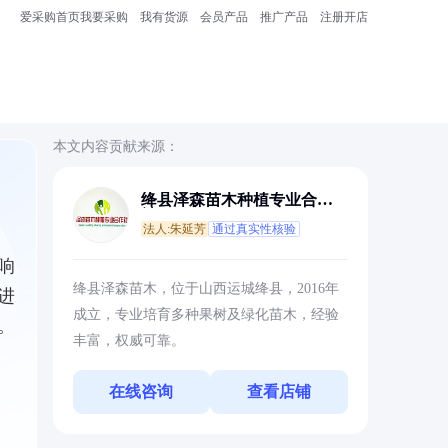
爱采购首页
我要采购
我有货源
会员产品
推广产品
注册开店
本文内容贡献来源：
绛县泽森苗木种植专业合作
社
法人:朱延芳
通过真实性核验
响
绛县泽森苗木，位于山西运城绛县，2016年
进
成立，专业培育多种果树及绿化苗木，经验
。
丰富，权威可靠。
在线咨询
查看店铺