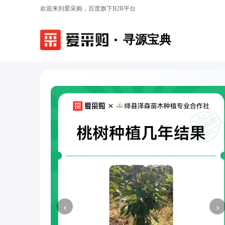
欢迎来到爱采购，百度旗下B2B平台
寻源宝典
‹
›