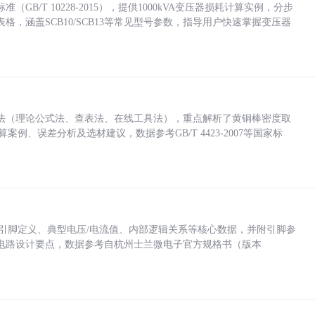
/T 10228-2015），提供1000kVA变压器损耗计算实例，分步
，涵盖SCB10/SCB13等常见型号参数，指导用户快速掌握变压器
法（理论公式法、查表法、在线工具法），重点解析了黄铜棒密度取
计算案例、误差分析及选材建议，数据参考GB/T 4423-2007等国家标
括各引脚定义、典型电压/电流值、内部逻辑关系等核心数据，并附引脚参
电路设计要点，数据参考自杭州士兰微电子官方规格书（版本