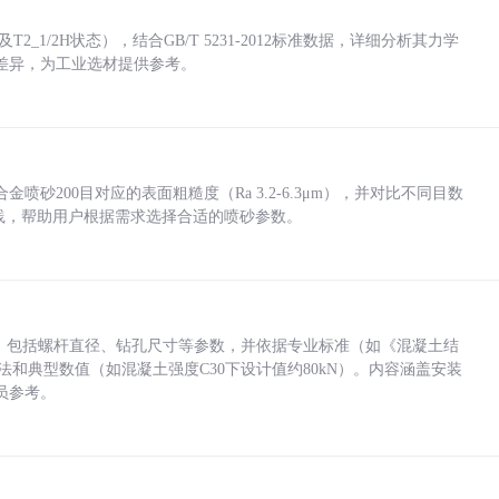
_1/2H状态），结合GB/T 5231-2012标准数据，详细分析其力学
差异，为工业选材提供参考。
砂200目对应的表面粗糙度（Ra 3.2-6.3μm），并对比不同目数
业实践，帮助用户根据需求选择合适的喷砂参数。
力，包括螺杆直径、钻孔尺寸等参数，并依据专业标准（如《混凝土结
方法和典型数值（如混凝土强度C30下设计值约80kN）。内容涵盖安装
员参考。