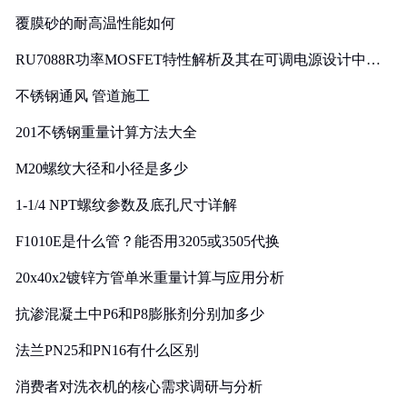
覆膜砂的耐高温性能如何
RU7088R功率MOSFET特性解析及其在可调电源设计中的
实践
不锈钢通风 管道施工
201不锈钢重量计算方法大全
M20螺纹大径和小径是多少
1-1/4 NPT螺纹参数及底孔尺寸详解
F1010E是什么管？能否用3205或3505代换
20x40x2镀锌方管单米重量计算与应用分析
抗渗混凝土中P6和P8膨胀剂分别加多少
法兰PN25和PN16有什么区别
消费者对洗衣机的核心需求调研与分析