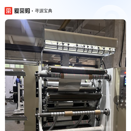
寻源宝典
‹
›