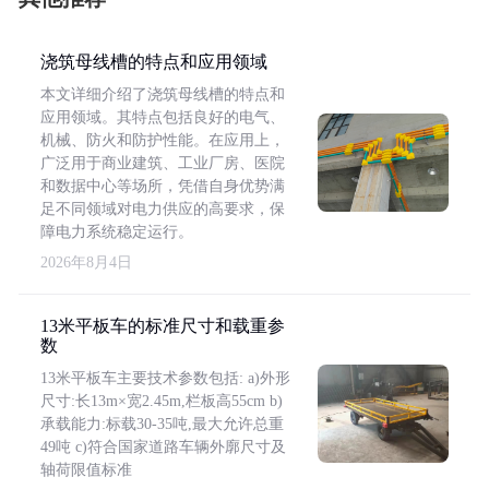
浇筑母线槽的特点和应用领域
本文详细介绍了浇筑母线槽的特点和
应用领域。其特点包括良好的电气、
机械、防火和防护性能。在应用上，
广泛用于商业建筑、工业厂房、医院
和数据中心等场所，凭借自身优势满
足不同领域对电力供应的高要求，保
障电力系统稳定运行。
2026年8月4日
13米平板车的标准尺寸和载重参
数
13米平板车主要技术参数包括: a)外形
尺寸:长13m×宽2.45m,栏板高55cm b)
承载能力:标载30-35吨,最大允许总重
49吨 c)符合国家道路车辆外廓尺寸及
轴荷限值标准