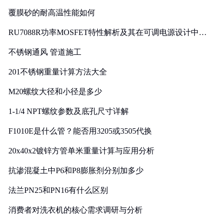
覆膜砂的耐高温性能如何
RU7088R功率MOSFET特性解析及其在可调电源设计中的
实践
不锈钢通风 管道施工
201不锈钢重量计算方法大全
M20螺纹大径和小径是多少
1-1/4 NPT螺纹参数及底孔尺寸详解
F1010E是什么管？能否用3205或3505代换
20x40x2镀锌方管单米重量计算与应用分析
抗渗混凝土中P6和P8膨胀剂分别加多少
法兰PN25和PN16有什么区别
消费者对洗衣机的核心需求调研与分析