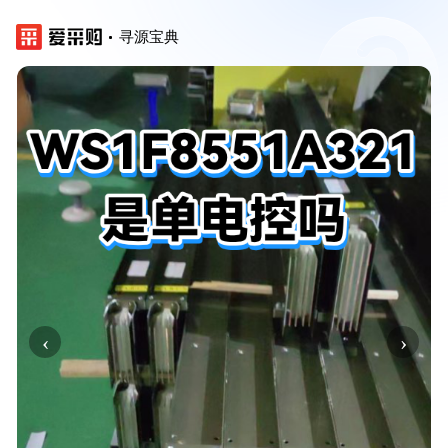
寻源宝典
‹
›