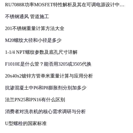
RU7088R功率MOSFET特性解析及其在可调电源设计中的
实践
不锈钢通风 管道施工
201不锈钢重量计算方法大全
M20螺纹大径和小径是多少
1-1/4 NPT螺纹参数及底孔尺寸详解
F1010E是什么管？能否用3205或3505代换
20x40x2镀锌方管单米重量计算与应用分析
抗渗混凝土中P6和P8膨胀剂分别加多少
法兰PN25和PN16有什么区别
消费者对洗衣机的核心需求调研与分析
U型螺栓的国家标准