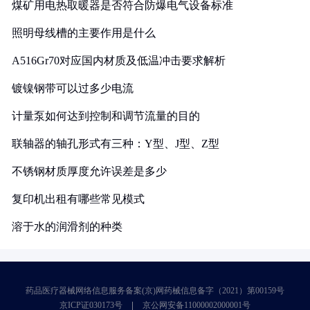
煤矿用电热取暖器是否符合防爆电气设备标准
照明母线槽的主要作用是什么
A516Gr70对应国内材质及低温冲击要求解析
镀镍钢带可以过多少电流
计量泵如何达到控制和调节流量的目的
联轴器的轴孔形式有三种：Y型、J型、Z型
不锈钢材质厚度允许误差是多少
复印机出租有哪些常见模式
溶于水的润滑剂的种类
药品医疗器械网络信息服务备案(京)网药械信息备字（2021）第00159号
京ICP证030173号
京公网安备11000002000001号