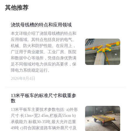
其他推荐
浇筑母线槽的特点和应用领域
本文详细介绍了浇筑母线槽的特点和
应用领域。其特点包括良好的电气、
机械、防火和防护性能。在应用上，
广泛用于商业建筑、工业厂房、医院
和数据中心等场所，凭借自身优势满
足不同领域对电力供应的高要求，保
障电力系统稳定运行。
2026年8月4日
13米平板车的标准尺寸和载重参
数
13米平板车主要技术参数包括: a)外形
尺寸:长13m×宽2.45m,栏板高55cm b)
承载能力:标载30-35吨,最大允许总重
49吨 c)符合国家道路车辆外廓尺寸及