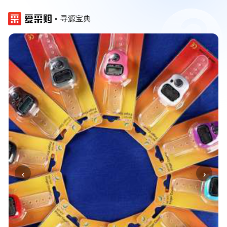
寻源宝典
‹
›