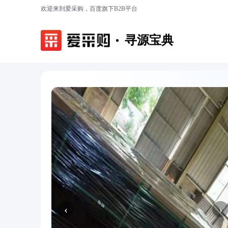
欢迎来到爱采购，百度旗下B2B平台
寻源宝典
‹
›