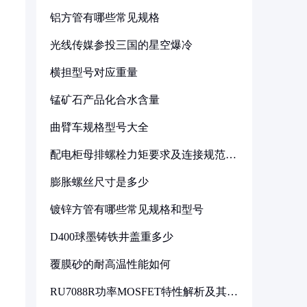
铝方管有哪些常见规格
光线传媒参投三国的星空爆冷
横担型号对应重量
锰矿石产品化合水含量
曲臂车规格型号大全
配电柜母排螺栓力矩要求及连接规范详
解
膨胀螺丝尺寸是多少
镀锌方管有哪些常见规格和型号
D400球墨铸铁井盖重多少
覆膜砂的耐高温性能如何
RU7088R功率MOSFET特性解析及其在
可调电源设计中的实践