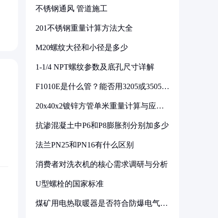
不锈钢通风 管道施工
201不锈钢重量计算方法大全
M20螺纹大径和小径是多少
1-1/4 NPT螺纹参数及底孔尺寸详解
F1010E是什么管？能否用3205或3505代
换
20x40x2镀锌方管单米重量计算与应用
分析
抗渗混凝土中P6和P8膨胀剂分别加多少
法兰PN25和PN16有什么区别
消费者对洗衣机的核心需求调研与分析
U型螺栓的国家标准
煤矿用电热取暖器是否符合防爆电气设
备标准