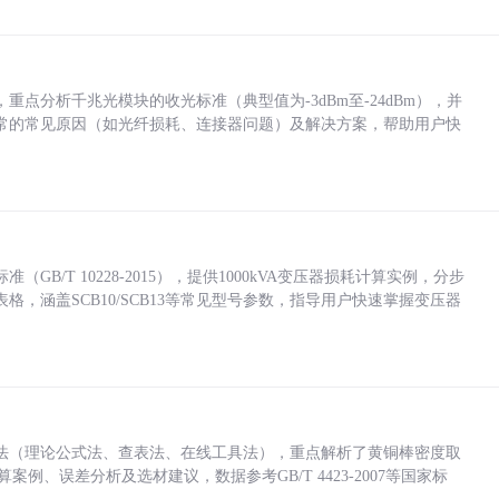
点分析千兆光模块的收光标准（典型值为-3dBm至-24dBm），并
常的常见原因（如光纤损耗、连接器问题）及解决方案，帮助用户快
/T 10228-2015），提供1000kVA变压器损耗计算实例，分步
，涵盖SCB10/SCB13等常见型号参数，指导用户快速掌握变压器
法（理论公式法、查表法、在线工具法），重点解析了黄铜棒密度取
计算案例、误差分析及选材建议，数据参考GB/T 4423-2007等国家标