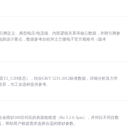
括各引脚定义、典型电压/电流值、内部逻辑关系等核心数据，并附引脚参
电路设计要点，数据参考自杭州士兰微电子官方规格书（版本
_1/2H状态），结合GB/T 5231-2012标准数据，详细分析其力学
差异，为工业选材提供参考。
砂200目对应的表面粗糙度（Ra 3.2-6.3μm），并对比不同目数
业实践，帮助用户根据需求选择合适的喷砂参数。