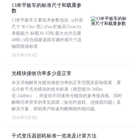
13米平板车的标准尺寸和载重参
数
13米平板车主要技术参数包括: a)外形
尺寸:长13m×宽2.45m,栏板高55cm b)
承载能力:标载30-35吨,最大允许总重
49吨 c)符合国家道路车辆外廓尺寸及
轴荷限值标准
2026年8月4日
光模块接收功率多少是正常
本文详细解答光模块接收功率的正常范围及影响因素，重
点分析千兆光模块的收光标准（典型值为-3dBm
至-24dBm），并提供不同速率光模块的参考值表格。同时
解释功率异常的常见原因（如光纤损耗、连接器问题）及
解决方案，帮助用户快速判断网络性能问题。
2026年8月4日
干式变压器损耗标准一览表及计算方法