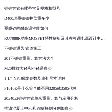
镀锌方管有哪些常见规格和型号
D400球墨铸铁井盖重多少
覆膜砂的耐高温性能如何
RU7088R功率MOSFET特性解析及其在可调电源设计中的
实践
不锈钢通风 管道施工
201不锈钢重量计算方法大全
M20螺纹大径和小径是多少
1-1/4 NPT螺纹参数及底孔尺寸详解
F1010E是什么管？能否用3205或3505代换
20x40x2镀锌方管单米重量计算与应用分析
抗渗混凝土中P6和P8膨胀剂分别加多少