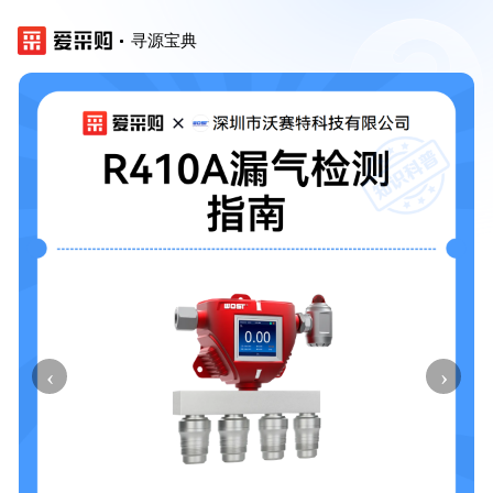
寻源宝典
‹
›