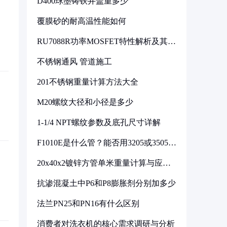
D400球墨铸铁井盖重多少
覆膜砂的耐高温性能如何
RU7088R功率MOSFET特性解析及其在
可调电源设计中的实践
不锈钢通风 管道施工
201不锈钢重量计算方法大全
M20螺纹大径和小径是多少
1-1/4 NPT螺纹参数及底孔尺寸详解
F1010E是什么管？能否用3205或3505代
换
20x40x2镀锌方管单米重量计算与应用
分析
抗渗混凝土中P6和P8膨胀剂分别加多少
法兰PN25和PN16有什么区别
消费者对洗衣机的核心需求调研与分析