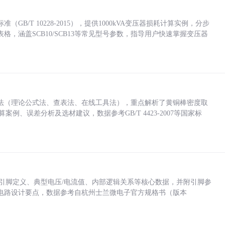
/T 10228-2015），提供1000kVA变压器损耗计算实例，分步
，涵盖SCB10/SCB13等常见型号参数，指导用户快速掌握变压器
法（理论公式法、查表法、在线工具法），重点解析了黄铜棒密度取
计算案例、误差分析及选材建议，数据参考GB/T 4423-2007等国家标
括各引脚定义、典型电压/电流值、内部逻辑关系等核心数据，并附引脚参
电路设计要点，数据参考自杭州士兰微电子官方规格书（版本