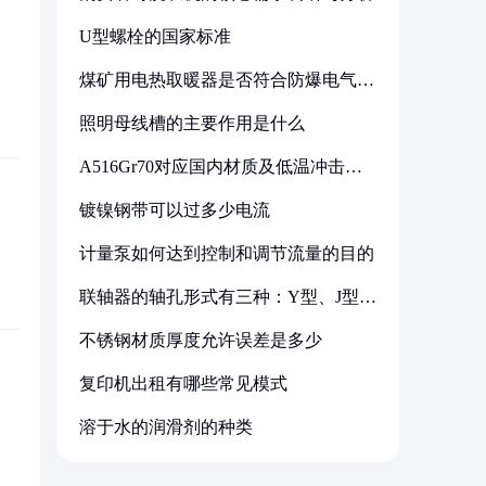
U型螺栓的国家标准
煤矿用电热取暖器是否符合防爆电气设
备标准
照明母线槽的主要作用是什么
A516Gr70对应国内材质及低温冲击要
求解析
镀镍钢带可以过多少电流
计量泵如何达到控制和调节流量的目的
联轴器的轴孔形式有三种：Y型、J型、
Z型
不锈钢材质厚度允许误差是多少
复印机出租有哪些常见模式
溶于水的润滑剂的种类