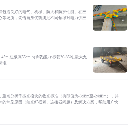
点包括良好的电气、机械、防火和防护性能。在应
心等场所，凭借自身优势满足不同领域对电力供应
5m,栏板高55cm b)承载能力:标载30-35吨,最大允
标准
点分析千兆光模块的收光标准（典型值为-3dBm至-24dBm），并
常的常见原因（如光纤损耗、连接器问题）及解决方案，帮助用户快