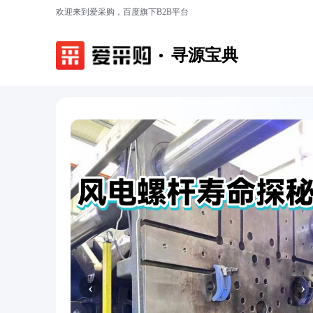
欢迎来到爱采购，百度旗下B2B平台
寻源宝典
‹
›