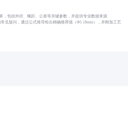
底孔计算，包括外径、螺距、公差等关键参数，并提供专业数据来源
孔尺寸的常见疑问，通过公式推导给出精确推荐值（Φ5.18mm），并附加工艺
药品医疗器械网络信息服务备案(京)网药械信息备字（2021）第00159号
京ICP证030173号
京公网安备11000002000001号