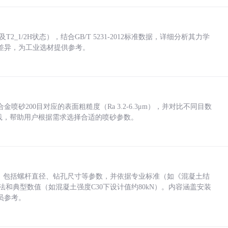
_1/2H状态），结合GB/T 5231-2012标准数据，详细分析其力学
差异，为工业选材提供参考。
砂200目对应的表面粗糙度（Ra 3.2-6.3μm），并对比不同目数
业实践，帮助用户根据需求选择合适的喷砂参数。
力，包括螺杆直径、钻孔尺寸等参数，并依据专业标准（如《混凝土结
方法和典型数值（如混凝土强度C30下设计值约80kN）。内容涵盖安装
员参考。