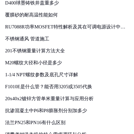
D400球墨铸铁井盖重多少
覆膜砂的耐高温性能如何
RU7088R功率MOSFET特性解析及其在可调电源设计中的
实践
不锈钢通风 管道施工
201不锈钢重量计算方法大全
M20螺纹大径和小径是多少
1-1/4 NPT螺纹参数及底孔尺寸详解
F1010E是什么管？能否用3205或3505代换
20x40x2镀锌方管单米重量计算与应用分析
抗渗混凝土中P6和P8膨胀剂分别加多少
法兰PN25和PN16有什么区别