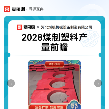
寻源宝典
‹
›