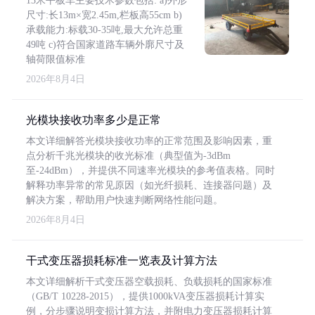
13米平板车主要技术参数包括: a)外形
尺寸:长13m×宽2.45m,栏板高55cm b)
承载能力:标载30-35吨,最大允许总重
49吨 c)符合国家道路车辆外廓尺寸及
轴荷限值标准
2026年8月4日
光模块接收功率多少是正常
本文详细解答光模块接收功率的正常范围及影响因素，重
点分析千兆光模块的收光标准（典型值为-3dBm
至-24dBm），并提供不同速率光模块的参考值表格。同时
解释功率异常的常见原因（如光纤损耗、连接器问题）及
解决方案，帮助用户快速判断网络性能问题。
2026年8月4日
干式变压器损耗标准一览表及计算方法
本文详细解析干式变压器空载损耗、负载损耗的国家标准
（GB/T 10228-2015），提供1000kVA变压器损耗计算实
例，分步骤说明变损计算方法，并附电力变压器损耗计算