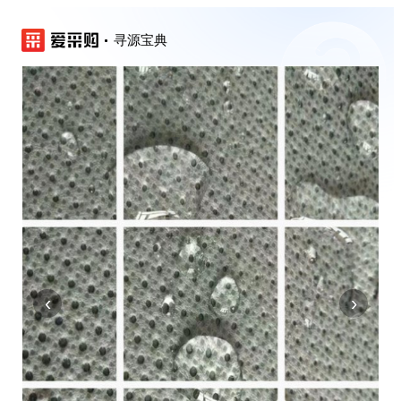
寻源宝典
‹
›