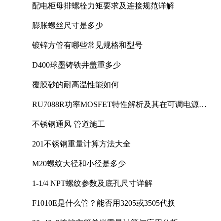
配电柜母排螺栓力矩要求及连接规范详解
膨胀螺丝尺寸是多少
镀锌方管有哪些常见规格和型号
D400球墨铸铁井盖重多少
覆膜砂的耐高温性能如何
RU7088R功率MOSFET特性解析及其在可调电源设
计中的实践
不锈钢通风 管道施工
201不锈钢重量计算方法大全
M20螺纹大径和小径是多少
1-1/4 NPT螺纹参数及底孔尺寸详解
F1010E是什么管？能否用3205或3505代换