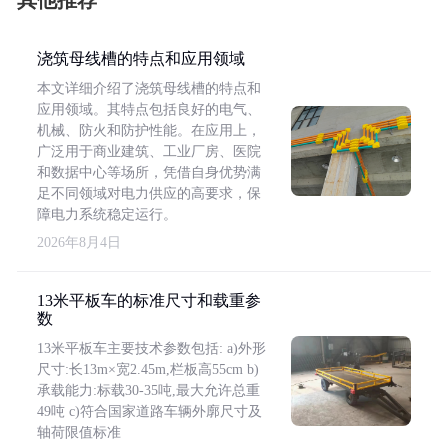
其他推荐
浇筑母线槽的特点和应用领域
本文详细介绍了浇筑母线槽的特点和
应用领域。其特点包括良好的电气、
机械、防火和防护性能。在应用上，
广泛用于商业建筑、工业厂房、医院
和数据中心等场所，凭借自身优势满
足不同领域对电力供应的高要求，保
障电力系统稳定运行。
2026年8月4日
13米平板车的标准尺寸和载重参
数
13米平板车主要技术参数包括: a)外形
尺寸:长13m×宽2.45m,栏板高55cm b)
承载能力:标载30-35吨,最大允许总重
49吨 c)符合国家道路车辆外廓尺寸及
轴荷限值标准