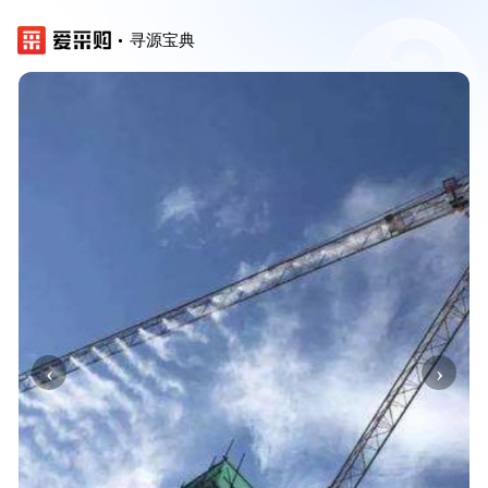
寻源宝典
‹
›