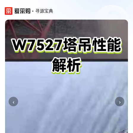
寻源宝典
‹
›