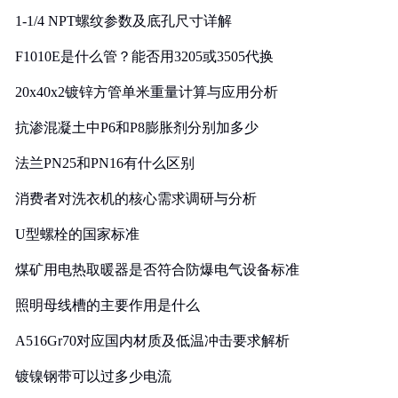
1-1/4 NPT螺纹参数及底孔尺寸详解
F1010E是什么管？能否用3205或3505代换
20x40x2镀锌方管单米重量计算与应用分析
抗渗混凝土中P6和P8膨胀剂分别加多少
法兰PN25和PN16有什么区别
消费者对洗衣机的核心需求调研与分析
U型螺栓的国家标准
煤矿用电热取暖器是否符合防爆电气设备标准
照明母线槽的主要作用是什么
A516Gr70对应国内材质及低温冲击要求解析
镀镍钢带可以过多少电流