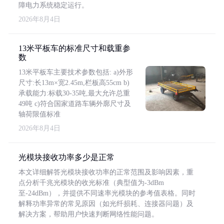
障电力系统稳定运行。
2026年8月4日
13米平板车的标准尺寸和载重参
数
13米平板车主要技术参数包括: a)外形
尺寸:长13m×宽2.45m,栏板高55cm b)
承载能力:标载30-35吨,最大允许总重
49吨 c)符合国家道路车辆外廓尺寸及
轴荷限值标准
2026年8月4日
光模块接收功率多少是正常
本文详细解答光模块接收功率的正常范围及影响因素，重
点分析千兆光模块的收光标准（典型值为-3dBm
至-24dBm），并提供不同速率光模块的参考值表格。同时
解释功率异常的常见原因（如光纤损耗、连接器问题）及
解决方案，帮助用户快速判断网络性能问题。