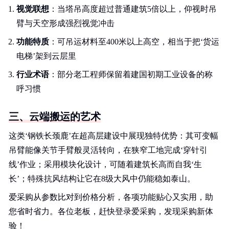
视觉联想
：当塔吊高度超过普通建筑5倍以上，仰视时吊
臂与天空形成强烈视觉冲击
功能特质
：可吊运材料至400米以上高空，相当于把‘货运
电梯’架到云层里
行业术语
：部分老工程师保留着建国初期工业设备的称
呼习惯
三、云端搬运的艺术
这类‘钢铁长颈鹿’在超高层建设中展现独特优势：其可变幅
吊臂能像关节手臂般灵活转向，在狭窄工地完成‘穿针引
线’作业；采用模块化设计，可随着建筑长高而自我‘生
长’；特殊抗风结构让它在8级大风中仍能稳如泰山。
爱采购从参数比对到价格分析，各项功能贴心又实用，助
您省时省力。各位老板，赶快登录爱采购，发现采购新体
验！