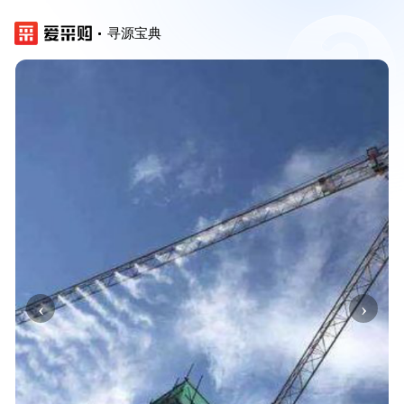
寻源宝典
‹
›