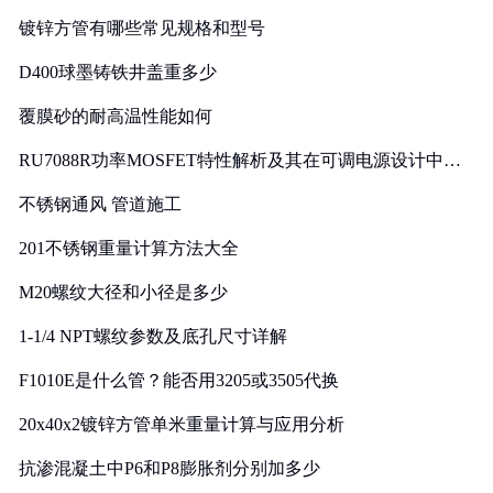
镀锌方管有哪些常见规格和型号
D400球墨铸铁井盖重多少
覆膜砂的耐高温性能如何
RU7088R功率MOSFET特性解析及其在可调电源设计中的
实践
不锈钢通风 管道施工
201不锈钢重量计算方法大全
M20螺纹大径和小径是多少
1-1/4 NPT螺纹参数及底孔尺寸详解
F1010E是什么管？能否用3205或3505代换
20x40x2镀锌方管单米重量计算与应用分析
抗渗混凝土中P6和P8膨胀剂分别加多少