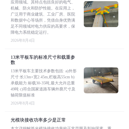
应用领域。其特点包括良好的电气、
机械、防火和防护性能。在应用上，
广泛用于商业建筑、工业厂房、医院
和数据中心等场所，凭借自身优势满
足不同领域对电力供应的高要求，保
障电力系统稳定运行。
2026年8月4日
13米平板车的标准尺寸和载重参
数
13米平板车主要技术参数包括: a)外形
尺寸:长13m×宽2.45m,栏板高55cm b)
承载能力:标载30-35吨,最大允许总重
49吨 c)符合国家道路车辆外廓尺寸及
轴荷限值标准
2026年8月4日
光模块接收功率多少是正常
本文详细解答光模块接收功率的正常范围及影响因素，重