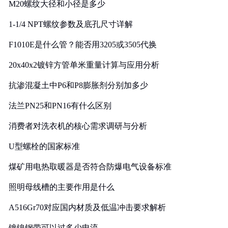
M20螺纹大径和小径是多少
1-1/4 NPT螺纹参数及底孔尺寸详解
F1010E是什么管？能否用3205或3505代换
20x40x2镀锌方管单米重量计算与应用分析
抗渗混凝土中P6和P8膨胀剂分别加多少
法兰PN25和PN16有什么区别
消费者对洗衣机的核心需求调研与分析
U型螺栓的国家标准
煤矿用电热取暖器是否符合防爆电气设备标准
照明母线槽的主要作用是什么
A516Gr70对应国内材质及低温冲击要求解析
镀镍钢带可以过多少电流