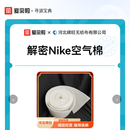
寻源宝典
‹
›