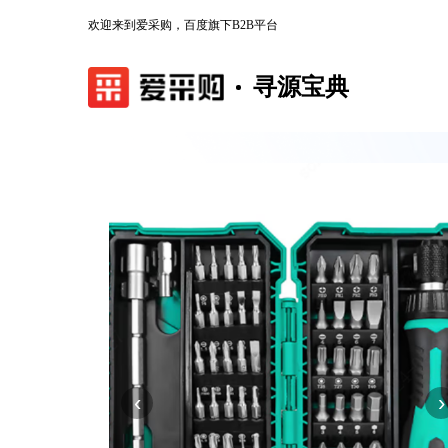
欢迎来到爱采购，百度旗下B2B平台
寻源宝典
‹
›