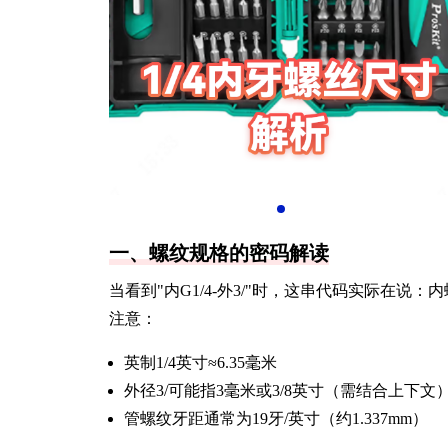
一、螺纹规格的密码解读
当看到"内G1/4-外3/"时，这串代码实际在说
注意：
英制1/4英寸≈6.35毫米
外径3/可能指3毫米或3/8英寸（需结合上下文
管螺纹牙距通常为19牙/英寸（约1.337mm）