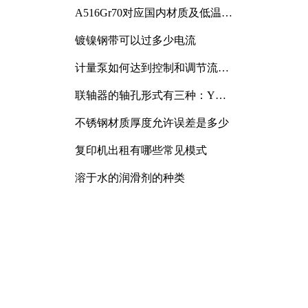
A516Gr70对应国内材质及低温冲
击要求解析
镀镍钢带可以过多少电流
计量泵如何达到控制和调节流量
的目的
联轴器的轴孔形式有三种：Y
型、J型、Z型
不锈钢材质厚度允许误差是多少
复印机出租有哪些常见模式
溶于水的润滑剂的种类