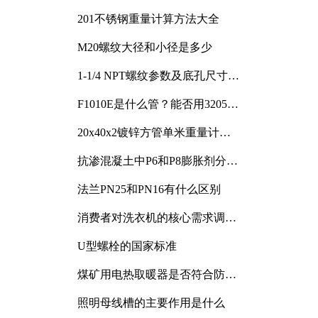
201不锈钢重量计算方法大全
M20螺纹大径和小径是多少
1-1/4 NPT螺纹参数及底孔尺寸详
解
F1010E是什么管？能否用3205或
3505代换
20x40x2镀锌方管单米重量计算
与应用分析
抗渗混凝土中P6和P8膨胀剂分别
加多少
法兰PN25和PN16有什么区别
消费者对洗衣机的核心需求调研
与分析
U型螺栓的国家标准
煤矿用电热取暖器是否符合防爆
电气设备标准
照明母线槽的主要作用是什么