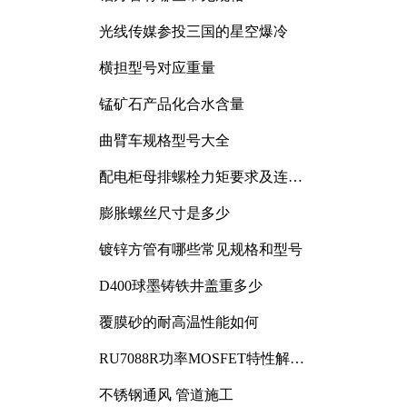
光线传媒参投三国的星空爆冷
横担型号对应重量
锰矿石产品化合水含量
曲臂车规格型号大全
配电柜母排螺栓力矩要求及连接
规范详解
膨胀螺丝尺寸是多少
镀锌方管有哪些常见规格和型号
D400球墨铸铁井盖重多少
覆膜砂的耐高温性能如何
RU7088R功率MOSFET特性解析
及其在可调电源设计中的实践
不锈钢通风 管道施工