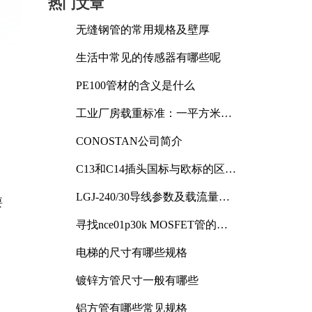
热门文章
无缝钢管的常用规格及壁厚
生活中常见的传感器有哪些呢
PE100管材的含义是什么
工业厂房载重标准：一平方米能
承受多少公斤
CONOSTAN公司简介
C13和C14插头国标与欧标的区别
及其标准解析
LGJ-240/30导线参数及载流量解
要
析
寻找nce01p30k MOSFET管的合
适替代型号
电梯的尺寸有哪些规格
镀锌方管尺寸一般有哪些
铝方管有哪些常见规格