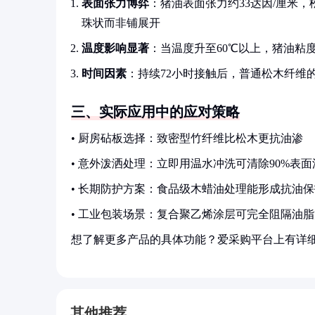
表面张力博弈
：猪油表面张力约33达因/厘米
珠状而非铺展开
温度影响显著
：当温度升至60℃以上，猪油粘
时间因素
：持续72小时接触后，普通松木纤维
三、实际应用中的应对策略
• 厨房砧板选择：致密型竹纤维比松木更抗油渗
• 意外泼洒处理：立即用温水冲洗可清除90%表面
• 长期防护方案：食品级木蜡油处理能形成抗油
• 工业包装场景：复合聚乙烯涂层可完全阻隔油
想了解更多产品的具体功能？爱采购平台上有详
其他推荐