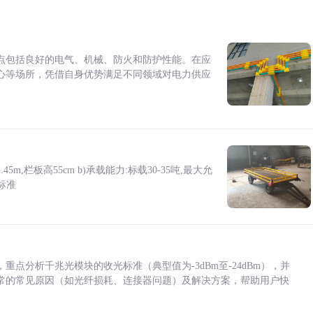
点包括良好的电气、机械、防火和防护性能。在应
心等场所，凭借自身优势满足不同领域对电力供应
5m,栏板高55cm b)承载能力:标载30-35吨,最大允
标准
点分析千兆光模块的收光标准（典型值为-3dBm至-24dBm），并
常的常见原因（如光纤损耗、连接器问题）及解决方案，帮助用户快