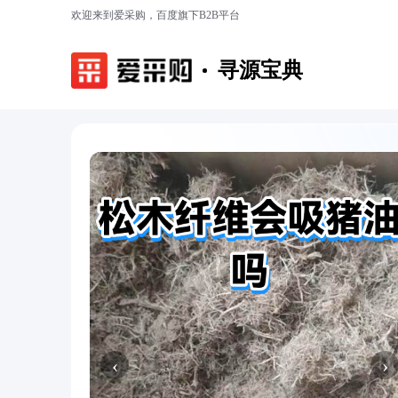
欢迎来到爱采购，百度旗下B2B平台
寻源宝典
‹
›