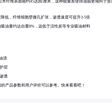
，松木纤维表面能约45达因/厘米，这种能量差使得油脂更倾向于形
度降低，纤维细胞壁微孔扩张，渗透速度可提升3-5倍
的吸油量约达自重8%，远低于活性炭等专业吸油材料
油渍
保护层
脂渗透
细的产品参数和用户评价可以参考。快来看看吧！