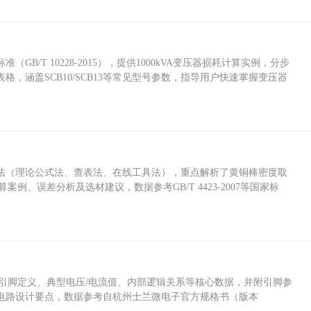
/T 10228-2015），提供1000kVA变压器损耗计算实例，分步
，涵盖SCB10/SCB13等常见型号参数，指导用户快速掌握变压器
法（理论公式法、查表法、在线工具法），重点解析了黄铜棒密度取
计算案例、误差分析及选材建议，数据参考GB/T 4423-2007等国家标
括各引脚定义、典型电压/电流值、内部逻辑关系等核心数据，并附引脚参
电路设计要点，数据参考自杭州士兰微电子官方规格书（版本