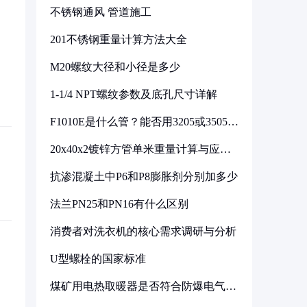
不锈钢通风 管道施工
201不锈钢重量计算方法大全
M20螺纹大径和小径是多少
1-1/4 NPT螺纹参数及底孔尺寸详解
F1010E是什么管？能否用3205或3505代
换
20x40x2镀锌方管单米重量计算与应用
分析
抗渗混凝土中P6和P8膨胀剂分别加多少
法兰PN25和PN16有什么区别
消费者对洗衣机的核心需求调研与分析
U型螺栓的国家标准
煤矿用电热取暖器是否符合防爆电气设
备标准