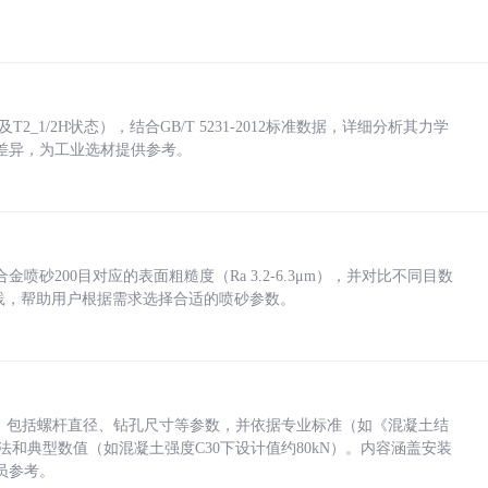
_1/2H状态），结合GB/T 5231-2012标准数据，详细分析其力学
差异，为工业选材提供参考。
砂200目对应的表面粗糙度（Ra 3.2-6.3μm），并对比不同目数
业实践，帮助用户根据需求选择合适的喷砂参数。
力，包括螺杆直径、钻孔尺寸等参数，并依据专业标准（如《混凝土结
方法和典型数值（如混凝土强度C30下设计值约80kN）。内容涵盖安装
员参考。