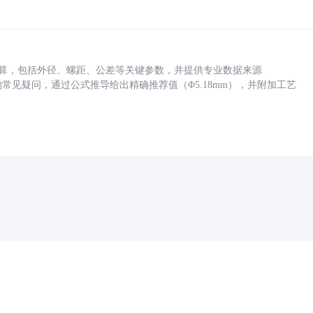
底孔计算，包括外径、螺距、公差等关键参数，并提供专业数据来源
孔尺寸的常见疑问，通过公式推导给出精确推荐值（Φ5.18mm），并附加工艺
药品医疗器械网络信息服务备案(京)网药械信息备字（2021）第00159号