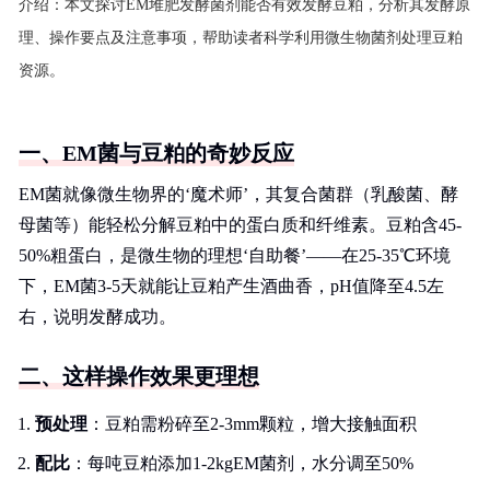
介绍：
本文探讨EM堆肥发酵菌剂能否有效发酵豆粕，分析其发酵原
理、操作要点及注意事项，帮助读者科学利用微生物菌剂处理豆粕
资源。
一、EM菌与豆粕的奇妙反应
EM菌就像微生物界的‘魔术师’，其复合菌群（乳酸菌、酵
母菌等）能轻松分解豆粕中的蛋白质和纤维素。豆粕含45-
50%粗蛋白，是微生物的理想‘自助餐’——在25-35℃环境
下，EM菌3-5天就能让豆粕产生酒曲香，pH值降至4.5左
右，说明发酵成功。
二、这样操作效果更理想
预处理
：豆粕需粉碎至2-3mm颗粒，增大接触面积
配比
：每吨豆粕添加1-2kgEM菌剂，水分调至50%