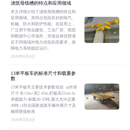
浇筑母线槽的特点和应用领域
本文详细介绍了浇筑母线槽的特点和
应用领域。其特点包括良好的电气、
机械、防火和防护性能。在应用上，
广泛用于商业建筑、工业厂房、医院
和数据中心等场所，凭借自身优势满
足不同领域对电力供应的高要求，保
障电力系统稳定运行。
2026年8月4日
13米平板车的标准尺寸和载重参
数
13米平板车主要技术参数包括: a)外形
尺寸:长13m×宽2.45m,栏板高55cm b)
承载能力:标载30-35吨,最大允许总重
49吨 c)符合国家道路车辆外廓尺寸及
轴荷限值标准
2026年8月4日