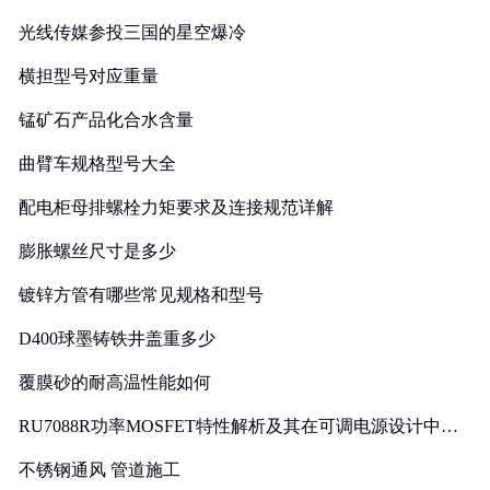
光线传媒参投三国的星空爆冷
横担型号对应重量
锰矿石产品化合水含量
曲臂车规格型号大全
配电柜母排螺栓力矩要求及连接规范详解
膨胀螺丝尺寸是多少
镀锌方管有哪些常见规格和型号
D400球墨铸铁井盖重多少
覆膜砂的耐高温性能如何
RU7088R功率MOSFET特性解析及其在可调电源设计中的
实践
不锈钢通风 管道施工