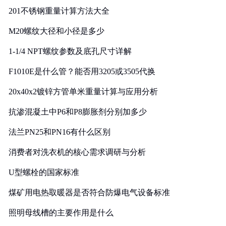
201不锈钢重量计算方法大全
M20螺纹大径和小径是多少
1-1/4 NPT螺纹参数及底孔尺寸详解
F1010E是什么管？能否用3205或3505代换
20x40x2镀锌方管单米重量计算与应用分析
抗渗混凝土中P6和P8膨胀剂分别加多少
法兰PN25和PN16有什么区别
消费者对洗衣机的核心需求调研与分析
U型螺栓的国家标准
煤矿用电热取暖器是否符合防爆电气设备标准
照明母线槽的主要作用是什么