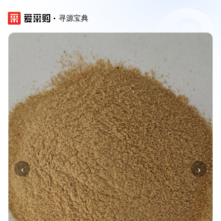
寻源宝典
‹
›