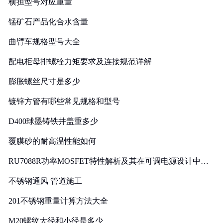
横担型号对应重量
锰矿石产品化合水含量
曲臂车规格型号大全
配电柜母排螺栓力矩要求及连接规范详解
膨胀螺丝尺寸是多少
镀锌方管有哪些常见规格和型号
D400球墨铸铁井盖重多少
覆膜砂的耐高温性能如何
RU7088R功率MOSFET特性解析及其在可调电源设计中的
实践
不锈钢通风 管道施工
201不锈钢重量计算方法大全
M20螺纹大径和小径是多少