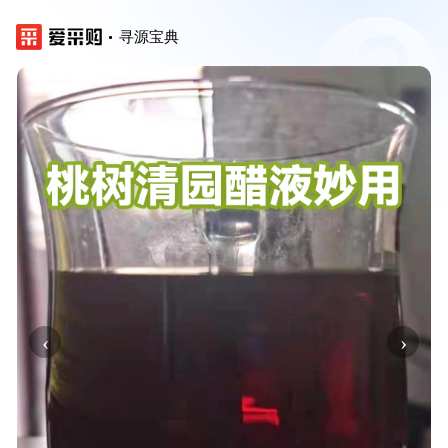
寻源宝典
‹
›