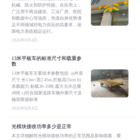
机械、防火和防护性能。在应用上，
广泛用于商业建筑、工业厂房、医院
和数据中心等场所，凭借自身优势满
足不同领域对电力供应的高要求，保
障电力系统稳定运行。
2026年8月4日
13米平板车的标准尺寸和载重参
数
13米平板车主要技术参数包括: a)外形
尺寸:长13m×宽2.45m,栏板高55cm b)
承载能力:标载30-35吨,最大允许总重
49吨 c)符合国家道路车辆外廓尺寸及
轴荷限值标准
2026年8月4日
光模块接收功率多少是正常
本文详细解答光模块接收功率的正常范围及影响因素，重