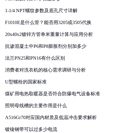
1-1/4 NPT螺纹参数及底孔尺寸详解
F1010E是什么管？能否用3205或3505代换
20x40x2镀锌方管单米重量计算与应用分析
抗渗混凝土中P6和P8膨胀剂分别加多少
法兰PN25和PN16有什么区别
消费者对洗衣机的核心需求调研与分析
U型螺栓的国家标准
煤矿用电热取暖器是否符合防爆电气设备标准
照明母线槽的主要作用是什么
A516Gr70对应国内材质及低温冲击要求解析
镀镍钢带可以过多少电流