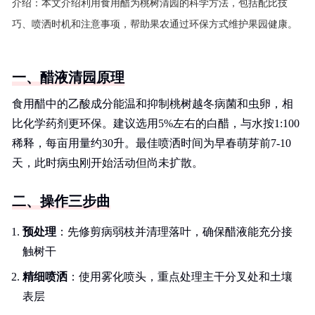
介绍：
本文介绍利用食用醋为桃树清园的科学方法，包括配比技
巧、喷洒时机和注意事项，帮助果农通过环保方式维护果园健康。
一、醋液清园原理
食用醋中的乙酸成分能温和抑制桃树越冬病菌和虫卵，相
比化学药剂更环保。建议选用5%左右的白醋，与水按1:100
稀释，每亩用量约30升。最佳喷洒时间为早春萌芽前7-10
天，此时病虫刚开始活动但尚未扩散。
二、操作三步曲
预处理
：先修剪病弱枝并清理落叶，确保醋液能充分接
触树干
精细喷洒
：使用雾化喷头，重点处理主干分叉处和土壤
表层