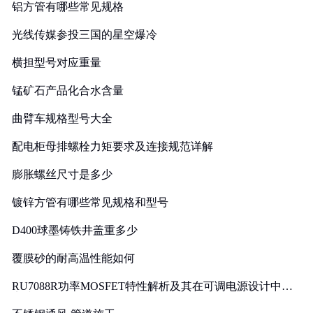
铝方管有哪些常见规格
光线传媒参投三国的星空爆冷
横担型号对应重量
锰矿石产品化合水含量
曲臂车规格型号大全
配电柜母排螺栓力矩要求及连接规范详解
膨胀螺丝尺寸是多少
镀锌方管有哪些常见规格和型号
D400球墨铸铁井盖重多少
覆膜砂的耐高温性能如何
RU7088R功率MOSFET特性解析及其在可调电源设计中的
实践