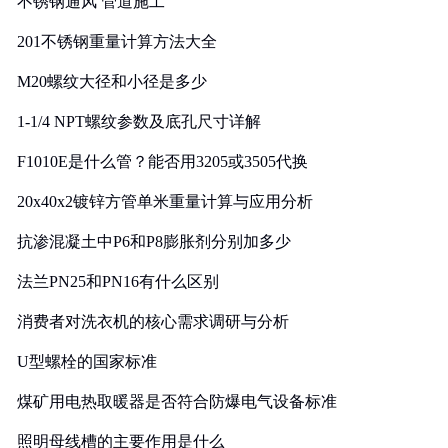
不锈钢通风 管道施工
201不锈钢重量计算方法大全
M20螺纹大径和小径是多少
1-1/4 NPT螺纹参数及底孔尺寸详解
F1010E是什么管？能否用3205或3505代换
20x40x2镀锌方管单米重量计算与应用分析
抗渗混凝土中P6和P8膨胀剂分别加多少
法兰PN25和PN16有什么区别
消费者对洗衣机的核心需求调研与分析
U型螺栓的国家标准
煤矿用电热取暖器是否符合防爆电气设备标准
照明母线槽的主要作用是什么